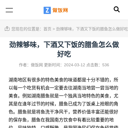
您现在的位置是：
首页
>
劲辣够味，下酒又下饭的腊鱼怎么做好吃
劲辣够味，下酒又下饭的腊鱼怎么做
好吃
作者：做饭网
更新时间：2024-03-12
点击数：536
湖南地区有很多的特色美食的味道都是十分不错的，所
以每一个吃货有机会一定要去往湖南当地尝一尝当地的
美食。例如湖南腊鱼就是一个独具当地特色的美食，尤
其是在逢年过节的时候，腊鱼已成为了饭桌上抢眼的角
色。腊鱼就是将鱼洗干净风干，营养价值丰富还能很好
的保存鱼，腊鱼在我国南方饮食中有着比较重要的地
位，风味独特，口感酥脆，是我国渔民们保存鱼经常使