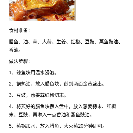
食材准备：
腊鱼、油、蒜、大蒜、生姜、红椒、豆豉、蒸鱼豉油、
香油。
做法步骤：
1、辣鱼块用温水浸泡。
2、锅热油，放入腊鱼块，煎到两面金黄盛出。
3、豆豉，葱姜蒜红椒切末。
4、将煎好的腊鱼块摆入盘中，放入葱姜蒜末、红椒
末、豆豉，再淋入一点香油和蒸鱼豉油。
5、蒸锅加水，放入腊鱼，大火蒸20分钟即可。