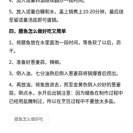
4、加入适量料酒继续翻炒一段时间。
5、放入适量白糖和水，盖上锅煮上10-20分钟，最后烧
至留适量汤底即可盛锅。
四，
腊鱼怎么做好吃
又简单
1、将腊鱼放在水里面泡一段时间，等鱼软了以后，沥
干。
2、准备好葱姜蒜，辣椒。
3、倒入油，七分油熟后倒入葱姜蒜将锅爆香后捞出。
4、再放油，将鱼放进去，煎至金黄色倒入炒好的葱姜
蒜，倒点水，水开后出锅注意：因为蜡鱼在制作过程中
已经用盐腌制过，所以在烹饪过程中不要放太多盐。
腊鱼怎么做好吃