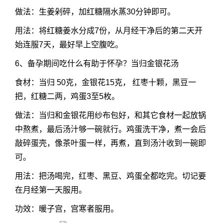
做法：生姜剁碎，加红糖隔水蒸30分钟即可。
用法：将红糖姜水分成7份，从月经干净后的第二天开
始连服7天，最好早上空腹吃。
6、备孕期间吃什么有助于怀孕？当归金银花汤
食材：当归 50克，金银花15克， 红枣十颗，黑豆一
把，红糖二两，鸡蛋3至5枚。
做法：当归和金银花用纱布包好，和其它食材一起放锅
中熬煮，最后汤汁够一碗就行。鸡蛋洗干净，煮一会后
敲碎蛋壳，像茶叶蛋一样，再煮，直到汤汁收到一碗即
可。
用法：把汤喝完，红枣、黑豆、鸡蛋全都吃完。切记要
在月经第一天服用。
功效：暖子宫，宫寒者服用。