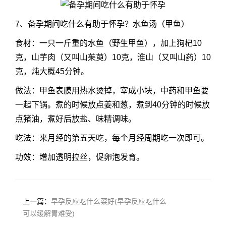
7、备孕期间吃什么有助于怀孕？水鱼汤（甲鱼）
食材：一只一斤重的水鱼（野生甲鱼），加上狗杞10
克，山芋肉（又叫山茱萸）10克，淮山（又叫山药）10
克，炖大概45分钟。
做法：甲鱼表膜用热水烫掉，宰成小块，中药和甲鱼要
一起下锅。煮的时候放点姜和葱，煮到40分钟的时候放
点猪油，煮好后放盐、味精调味。
吃法：来月经的第五天吃，每个月经周期吃一次即可。
功效：增加透明拉丝，促卵泡发育。
上一篇：
早孕反应吃什么菜好(早孕反应吃什么
可以缓解胃难受)