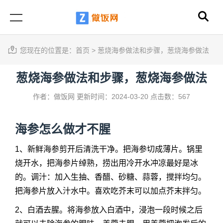
您现在的位置是：
首页
>
葱烧海参做法和步骤，葱烧海参做法
葱烧海参做法和步骤，葱烧海参做法
作者：做饭网
更新时间：2024-03-20
点击数：567
海参怎么做才不腥
1、新鲜海参剪开后清洗干净。把海参切成薄片。锅里
烧开水，把海参片绰熟，捞出用冷开水冲凉最好是冰
的。调汁：加入生抽、香醋、砂糖、蒜蓉，搅拌均匀。
把海参片放入汁水中。喜欢吃芥末可以加点芥末拌匀。
2、白酒去腥。将海参放入白酒中，浸泡一段时候之后