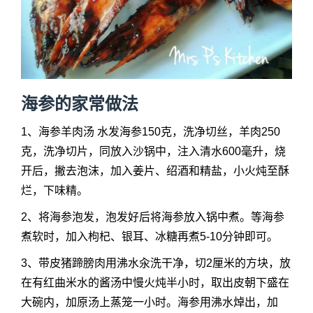
海参的家常做法
1、海参羊肉汤 水发海参150克，洗净切丝，羊肉250
克，洗净切片，同放入沙锅中，注入清水600毫升，烧
开后，撇去泡沫，加入姜片、绍酒和精盐，小火炖至酥
烂，下味精。
2、将海参泡发，泡发好后将海参放入锅中煮。等海参
煮软时，加入枸杞、银耳、冰糖再煮5-10分钟即可。
3、带皮猪蹄膀肉用沸水汆洗干净，切2厘米的方块，放
在有红曲米水的酱汤中慢火炖半小时，取出皮朝下盛在
大碗内，加原汤上蒸笼一小时。海参用沸水焯出，加