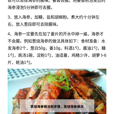
就可以去除海参的腥味。姜蓉去腥。用姜蓉把泡发后的
海参浸泡5分钟即可去腥。
3、放入海参，加糖，盐和胡椒粉。煮大约十分钟左
右，放入葱段即可去除腥味。
4、海参一定要先在加了姜片的开水中焯一遍，海参才
不会腥。例如葱烧海参的做法具体如下：食材准备：水
发海参2个，葱白50g，姜10g，料酒1勺，酱油1勺，糖
1勺，高汤1碗，淀粉1勺，油适量，鸡精少许，胡萝卜6
片，蚝油1勺。