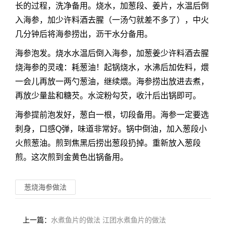
长的过程，洗净备用。烧水，加葱段、姜片，水温后倒
入海参，加少许料酒去腥（一汤勺就差不多了），中火
几分钟后将海参捞出，沥干水分备用。
海参泡发。烧水水温后倒入海参，加葱姜少许料酒去腥
烧海参的灵魂：耗葱油！起锅烧水，水沸后加佐料，煨
一会儿再放一两勺葱油，继续煨。海参捞出放进去煮，
再放少量盐和糖芡。水淀粉勾芡，收汁后出锅即可。
海参提前泡发好，葱白一根，切段备用。海参一定要选
刺身，口感Q弹，味道非常好。锅中倒油，加入葱段小
火煎葱油。煎到焦黑后捞出葱段扔掉。重新放入葱段
煎。这次煎到金黄色出锅备用。
葱烧海参做法
上一篇：
水煮鱼片的做法 江团水煮鱼片的做法