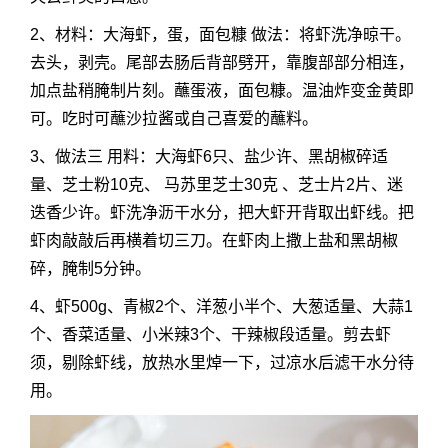
2、材料：大海虾，蛋，面包糠 做法：将虾洗净晾干。
去头，剥壳。尾部去肠后背部劈开，靠腹部部分相连，
加点盐稍腌制片刻。蘸蛋液，面包糠。温油炸变金黄即
可。吃时可蘸沙拉酱或自己喜爱的蘸料。
3、做法三 用料：大海虾6只、盐少许、黑胡椒碎适
量、芝士粉10克、 马苏里芝士30克 、芝士片2片、迷
迭香少许。虾洗净沥干水分，把大虾开背取出虾线。把
虾肉敲敲后再横着切三刀。在虾肉上撒上盐和黑胡椒
碎，腌制5分钟。
4、虾500g、青椒2个、洋葱小半个、大葱适量、大蒜1
个、香菜适量、小米辣3个、干辣椒段适量。剪去虾
须，剔除虾线，放热水里焯一下，过凉水后滤干水分待
用。