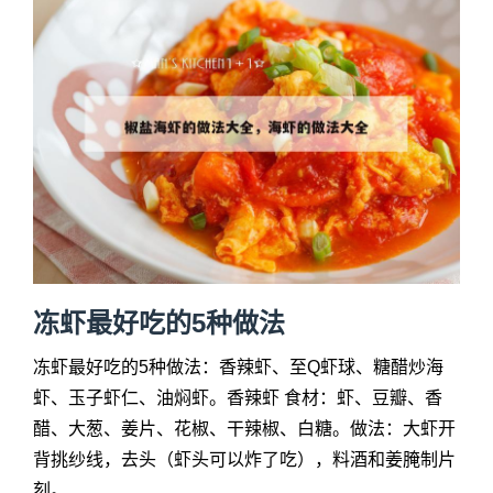
冻虾最好吃的5种做法
冻虾最好吃的5种做法：香辣虾、至Q虾球、糖醋炒海
虾、玉子虾仁、油焖虾。香辣虾 食材：虾、豆瓣、香
醋、大葱、姜片、花椒、干辣椒、白糖。做法：大虾开
背挑纱线，去头（虾头可以炸了吃），料酒和姜腌制片
刻。