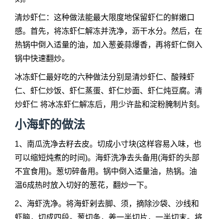
清炒虾仁：这种做法能最大限度地保留虾仁的鲜嫩口
感。首先，将冻虾仁解冻并洗净，沥干水分。然后，在
热锅中倒入适量的油，加入葱姜蒜爆香，再将虾仁倒入
锅中快速翻炒。
冰冻虾仁最好吃的六种做法分别是清炒虾仁、酸辣虾
仁、虾仁炒饭、虾仁蒸蛋、虾仁炒面、虾仁炖豆腐。清
炒虾仁 将冰冻虾仁解冻后，用少许盐和淀粉腌制片刻。
小海虾的做法
1、南瓜洗净去籽去皮。切成小寸块(这样容易入味，也
可以缩短炖煮的时间)。海虾洗净去头备用(海虾的头部
不宜食用)。葱切碎备用。锅中倒入适量油，热锅。油
温6成热时放入切好的葱花，翻炒一下。
2、海虾洗净。将海虾剁去脚、须，摘除沙袋、沙线和
虾脑，切成四段。葱切条，姜一半切片，一半切末。将