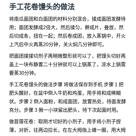
手工花卷馒头的做法
将南瓜面团和白面团的材料分别混合，揉成面团发酵待
用；面团发酵成2倍大，然后揉匀，擀成片，叠放，然
后切成条，扭在一起；然后卷成团，放入蒸锅中，开火
上汽后中火再蒸20分钟，关火焖几分钟即可。
把面团揉揉切剂子再稍微整形就可以了，把馒头切好再
盖上一块布静置二十分钟就可以上锅蒸了，凉水上锅需
要蒸30分钟。
手工花卷馒头的做法步骤 将做法保存到手机 步骤 1 把
肥头醒好，在盆中倒入牛奶和鸡蛋，用手将和成稀糊
状。步骤 2 倒入面粉，和成面团，放置热处，待面发酵
充分。步骤 3 揪一小块留出肥头，待下次起面时用。
做苜蓿花卷：取刚才切好的小剂子，用手将小剂子捏
薄，对折，往两边拉长，在左大拇指上缠一圈，用大拇