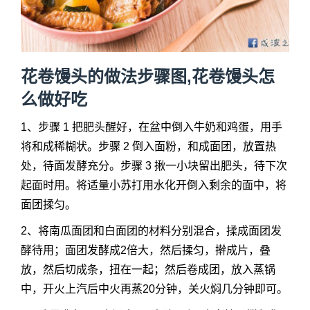
花卷馒头的做法步骤图,花卷馒头怎
么做好吃
1、步骤 1 把肥头醒好，在盆中倒入牛奶和鸡蛋，用手
将和成稀糊状。步骤 2 倒入面粉，和成面团，放置热
处，待面发酵充分。步骤 3 揪一小块留出肥头，待下次
起面时用。将适量小苏打用水化开倒入剩余的面中，将
面团揉匀。
2、将南瓜面团和白面团的材料分别混合，揉成面团发
酵待用；面团发酵成2倍大，然后揉匀，擀成片，叠
放，然后切成条，扭在一起；然后卷成团，放入蒸锅
中，开火上汽后中火再蒸20分钟，关火焖几分钟即可。