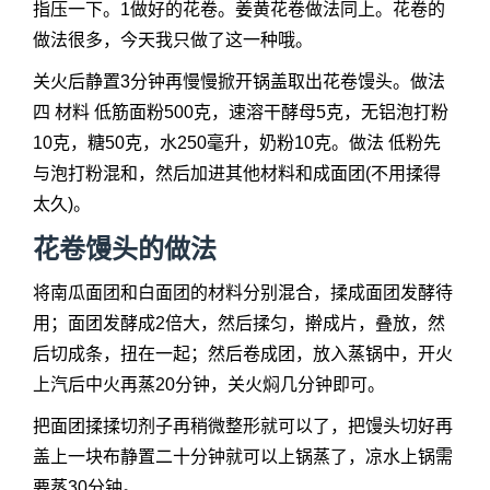
指压一下。1做好的花卷。姜黄花卷做法同上。花卷的
做法很多，今天我只做了这一种哦。
关火后静置3分钟再慢慢掀开锅盖取出花卷馒头。做法
四 材料 低筋面粉500克，速溶干酵母5克，无铝泡打粉
10克，糖50克，水250毫升，奶粉10克。做法 低粉先
与泡打粉混和，然后加进其他材料和成面团(不用揉得
太久)。
花卷馒头的做法
将南瓜面团和白面团的材料分别混合，揉成面团发酵待
用；面团发酵成2倍大，然后揉匀，擀成片，叠放，然
后切成条，扭在一起；然后卷成团，放入蒸锅中，开火
上汽后中火再蒸20分钟，关火焖几分钟即可。
把面团揉揉切剂子再稍微整形就可以了，把馒头切好再
盖上一块布静置二十分钟就可以上锅蒸了，凉水上锅需
要蒸30分钟。