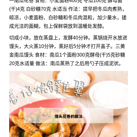
一南瓜花卷 食物：小麦面粉400克 冬瓜100克 酵母菌
(干)4克 白砂糖70克 水适当 作法：提早把冬瓜肉煮熟，
晾凉，小麦面粉、白砂糖和冬瓜肉混和，加少量水，搓
成光洁的面糊，包上保鲜袋放到温暖处发醇。
切成小块，放在蒸盘上，发酵40分钟。蒸锅烧开水放进
馒头，大火蒸10分钟，蒸好后5分钟才打开盖子。三黄
金南瓜馒头 食材：南瓜1个面粉300克酵母(干)5克砂糖
20克水适量 做法：南瓜蒸熟了之后用勺子压成泥状。