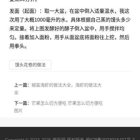
发面（起面）：取一大盆，在盆中倒入适量温水，我这
次用了大概1000毫升的水，具体根据自己蒸的馒头多少
来定量。将上图发酵好的酵子倒入盆中，用手搅拌均
匀。接着加入面粉，用手从面盆底将面粉往上挖，然后
用拳头。
馒头花卷的做法
上一篇：
椒盐海虾的做法大全，海虾的做法大
全
下一篇：
芒果怎么切方便吃 芒果怎么切方便吃
图片
Copyright © 2023-2025 做饭网 版权所有
闽ICP备2023018497号-5