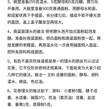
3、碗里准备255克温水、5克酵母和5克白糖，搅匀化
开备用。大碗里准备500克普通面粉，用酵母水和面，
和成絮状再下手揉面，充分揉匀后，揉成不软不硬光滑
的面团，盖上盖子醒发至两倍大。
4、高粱面馒头的做法 把老酵头泡开加点面粉起泡发
酵。准备好高粱面粉。把白面粉和高粱面粉放一起，再
放发酵的老酵面，再用温水化一点食用碱面倒入面盆，
把所有原料和成面团。
5、有些不喜欢吃味道很是单一的馒头的朋友可以试试
花卷，它不仅形状奇特还很美味，下面就来为大家介绍
几种它的做法。做法一 主料 适量的面粉、酵母。调料
温水、椒盐、色拉油。
6、花卷馒头的做法如下：原料：小麦粉5瓢、酵子适
量、水适量、碱面3勺、荏油（紫苏油）适量、盐适
量、姜黄1克、苜蓿粉5克。