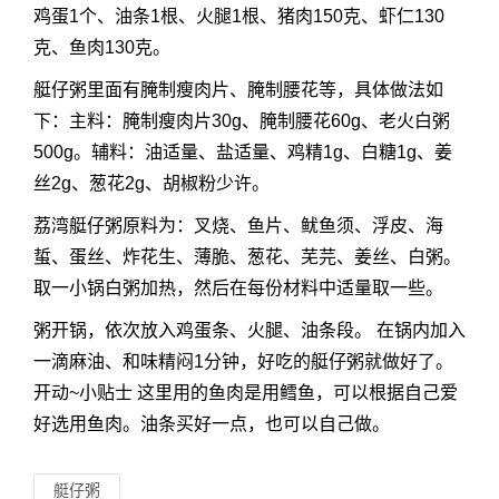
鸡蛋1个、油条1根、火腿1根、猪肉150克、虾仁130
克、鱼肉130克。
艇仔粥里面有腌制瘦肉片、腌制腰花等，具体做法如
下：主料：腌制瘦肉片30g、腌制腰花60g、老火白粥
500g。辅料：油适量、盐适量、鸡精1g、白糖1g、姜
丝2g、葱花2g、胡椒粉少许。
荔湾艇仔粥原料为：叉烧、鱼片、鱿鱼须、浮皮、海
蜇、蛋丝、炸花生、薄脆、葱花、芜芫、姜丝、白粥。
取一小锅白粥加热，然后在每份材料中适量取一些。
粥开锅，依次放入鸡蛋条、火腿、油条段。 在锅内加入
一滴麻油、和味精闷1分钟，好吃的艇仔粥就做好了。
开动~小贴士 这里用的鱼肉是用鳕鱼，可以根据自己爱
好选用鱼肉。油条买好一点，也可以自己做。
艇仔粥