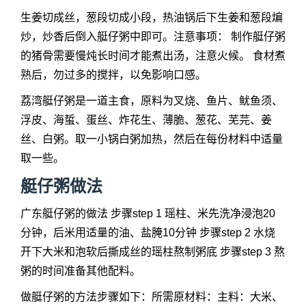
生姜切成丝，葱段切成小段，热油锅后下生姜和葱段煸
炒，炒香后倒入艇仔粥中即可。注意事项： 制作艇仔粥
的猪骨需要慢炖长时间才能煮出汤，注意火候。 食材煮
熟后，勿过多的搅拌，以免影响口感。
荔湾艇仔粥是一道主食，原料为叉烧、鱼片、鱿鱼须、
浮皮、海蜇、蛋丝、炸花生、薄脆、葱花、芜芫、姜
丝、白粥。取一小锅白粥加热，然后在每份材料中适量
取一些。
艇仔粥做法
广东艇仔粥的做法 步骤step 1 瑶柱、米先洗净浸泡20
分钟，后米用适量的油、盐腌10分钟 步骤step 2 水烧
开下大米和泡软后撕成丝的瑶柱熬制粥底 步骤step 3 熬
粥的时间准备其他配料。
做艇仔粥的方法步骤如下：所需原材料：主料：大米、