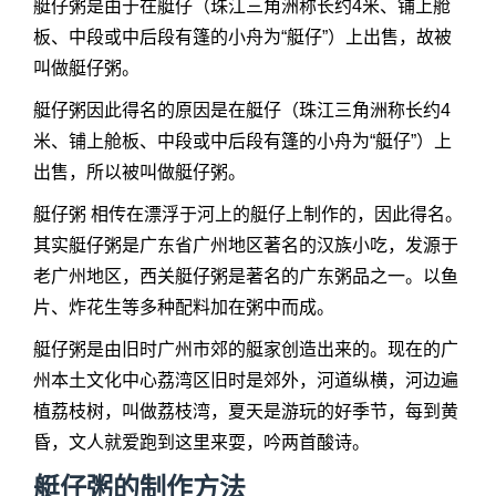
艇仔粥是由于在艇仔（珠江三角洲称长约4米、铺上舱
板、中段或中后段有篷的小舟为“艇仔”）上出售，故被
叫做艇仔粥。
艇仔粥因此得名的原因是在艇仔（珠江三角洲称长约4
米、铺上舱板、中段或中后段有篷的小舟为“艇仔”）上
出售，所以被叫做艇仔粥。
艇仔粥 相传在漂浮于河上的艇仔上制作的，因此得名。
其实艇仔粥是广东省广州地区著名的汉族小吃，发源于
老广州地区，西关艇仔粥是著名的广东粥品之一。以鱼
片、炸花生等多种配料加在粥中而成。
艇仔粥是由旧时广州市郊的艇家创造出来的。现在的广
州本土文化中心荔湾区旧时是郊外，河道纵横，河边遍
植荔枝树，叫做荔枝湾，夏天是游玩的好季节，每到黄
昏，文人就爱跑到这里来耍，吟两首酸诗。
艇仔粥的制作方法