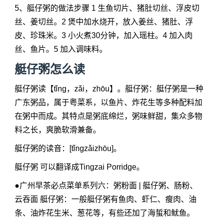
5、艇仔粥的做法步骤 1 生鱼切片、猪肚切丝、浮皮切
丝、姜切丝。2 煲中加水烧开，放入姜丝、猪肚、浮
皮、珍珠米。3 小火煮30分钟，加入瑶柱。4 加入肉
丝、鱼片。5 加入调味料。
艇仔粥怎么读
艇仔粥读【tǐng，zǎi，zhōu】。艇仔粥：艇仔粥是一种
广东粥品，属于粤菜系，以鱼片、炸花生等多种配料加
在粥中而成。其特点是粥底绵烂，粥味鲜甜，集众多物
料之长，爽脆软滑兼备。
艇仔粥的读音：[tǐngzǎizhōu]。
艇仔粥 可以翻译成Tingzai Porridge。
●广州早茶必点菜单系列六：粥粉面 | 艇仔粥、肠粉、
云吞面 艇仔粥：一般艇仔粥有鱼肉、虾仁、瘦肉、油
条、油炸花生米、葱花等，有些还加了海蜇和鱿鱼。