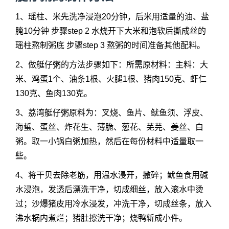
1、瑶柱、米先洗净浸泡20分钟，后米用适量的油、盐
腌10分钟 步骤step 2 水烧开下大米和泡软后撕成丝的
瑶柱熬制粥底 步骤step 3 熬粥的时间准备其他配料。
2、做艇仔粥的方法步骤如下：所需原材料：主料：大
米、鸡蛋1个、油条1根、火腿1根、猪肉150克、虾仁
130克、鱼肉130克。
3、荔湾艇仔粥原料为：叉烧、鱼片、鱿鱼须、浮皮、
海蜇、蛋丝、炸花生、薄脆、葱花、芜芫、姜丝、白
粥。取一小锅白粥加热，然后在每份材料中适量取一
些。
4、将干贝去除老筋，用温水浸开，撒碎；鱿鱼食用碱
水浸泡，发透后漂洗干净，切成细丝，放入滚水中烫
过；沙爆猪皮用冷水浸发，冲洗干净，切成丝条，放入
沸水锅内煮烂；猪肚擦洗干净；烧鸭斩成小件。