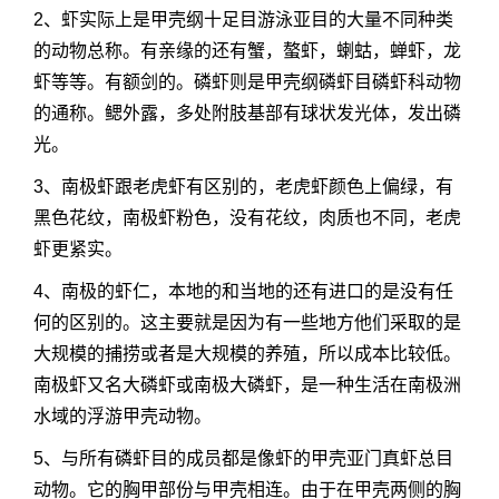
2、虾实际上是甲壳纲十足目游泳亚目的大量不同种类
的动物总称。有亲缘的还有蟹，螯虾，蝲蛄，蝉虾，龙
虾等等。有额剑的。磷虾则是甲壳纲磷虾目磷虾科动物
的通称。鳃外露，多处附肢基部有球状发光体，发出磷
光。
3、南极虾跟老虎虾有区别的，老虎虾颜色上偏绿，有
黑色花纹，南极虾粉色，没有花纹，肉质也不同，老虎
虾更紧实。
4、南极的虾仁，本地的和当地的还有进口的是没有任
何的区别的。这主要就是因为有一些地方他们采取的是
大规模的捕捞或者是大规模的养殖，所以成本比较低。
南极虾又名大磷虾或南极大磷虾，是一种生活在南极洲
水域的浮游甲壳动物。
5、与所有磷虾目的成员都是像虾的甲壳亚门真虾总目
动物。它的胸甲部份与甲壳相连。由于在甲壳两侧的胸