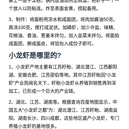
裹上一层干淀粉。锅内放油加热至高温，把虾子一个一
个放入以防粘连。炸至表面金黄，捞起备用。
3、制作：将面粉用凉水和成面团，将肉加酱油50克、
高汤100克，搅打成泥状。加磷虾，加少许盐、味精、
花椒油、香油、葱姜末拌匀，加入韭菜末拌匀。将面掐
成面团，擀成面皮，将馅包入成饺子即可。
小龙虾是哪里的?
1、小龙虾产地主要有江苏盱眙、湖北潜江、江西鄱阳
湖、安徽合肥、江苏邵伯等地。其中江苏盱眙因“小龙
虾”产业而闻名天下，盱眙小龙虾从养殖到销售再到深
加工，已形成一个巨大的产业链。
2、湖北、江苏、湖南等。根据查询百度地图显示，中
国五大“小龙虾之都”为：湖北潜江、江苏盱眙、湖南益
阳、湖南长沙、四川成都，这些地区盛产小龙虾，专门
养殖小龙虾的基地很多。