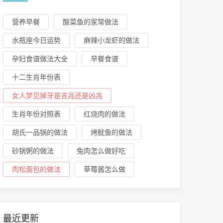
营养早餐
酸菜鱼的家常做法
水瓶座今日运势
麻辣小龙虾的做法
孕妇食谱做法大全
早餐食谱
十二生肖年份表
女人梦见掉牙是吉兆还是凶兆
生肖年份对照表
红烧肉的做法
胡氏一品锅的做法
烤鱿鱼的做法
砂锅粥的做法
兔肉怎么做好吃
肉松面包的做法
草莓酱怎么做
最近更新