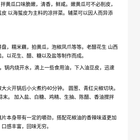
。拌黄瓜口味脆嫩，清香，鲜咸。嫩黄瓜可不必削皮，
皮 以海蜇皮为主料的凉拌菜。辅菜可以因人而异添
盘，糯米藕，拍黄瓜，泡椒凤爪等等。老醋花生 山西
口。以花生、醋、糖以及盐等制作而成。
时，锅内烧开水，滴上一些食用油，下入油豆皮，迅速
大火开锅后小火煮约40分钟。 圆葱、青红尖椒切块。
蒜末。 加入盐、白糖、鸡精、生抽、陈醋、香油搅拌
藕片本身带有一定的嚼劲，搭配花椒油的香辣味道更加
，口感丰富，回味无穷。