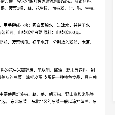
快捷方便，今天介绍几种家常凉菜的做法。准备材料：
卜一棵，菠菜1棵，蒜、花生碎、辣椒粉、盐、醋、生抽、
净，用手掰成小块；圆白菜焯水，过凉水，并控干水
匀即可。山楂糕拌白菜 原料：山楂糕100克。
卜擦丝、菠菜切段。锅里水开，分别放入粉丝、木耳、
炒熟的花生米碾碎后，配以醋、酱油、蒜末等调料，制
美味的凉菜。凉拌皮蛋 皮蛋是一种特色食品，具有独
。主要使用灯笼椒、蒜、姜、朝天椒、野山椒和米醋等
选。 东北凉菜：东北地区的凉菜一般以凉拌黄瓜、凉