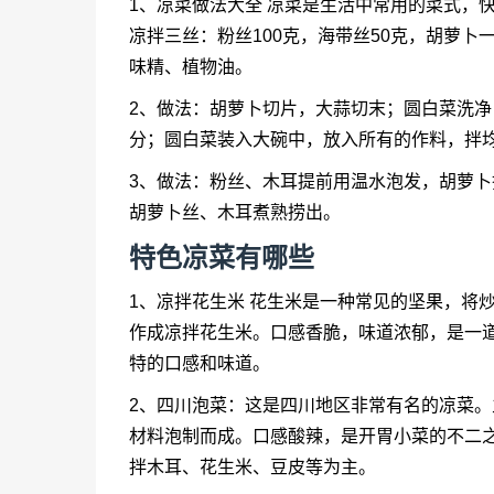
1、
凉菜
做法大全 凉菜是生活中常用的菜式，
凉拌三丝：粉丝100克，海带丝50克，胡萝
味精、植物油。
2、做法：胡萝卜切片，大蒜切末；圆白菜洗
分；圆白菜装入大碗中，放入所有的作料，拌均
3、做法：粉丝、木耳提前用温水泡发，胡萝
胡萝卜丝、木耳煮熟捞出。
特色凉菜有哪些
1、凉拌花生米 花生米是一种常见的坚果，将
作成凉拌花生米。口感香脆，味道浓郁，是一道
特的口感和味道。
2、四川泡菜：这是四川地区非常有名的凉菜
材料泡制而成。口感酸辣，是开胃小菜的不二之
拌木耳、花生米、豆皮等为主。