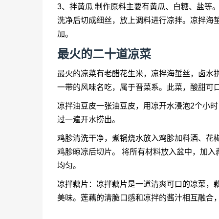
3、拌黄瓜 制作原料主要有黄瓜、白糖、盐等
洗净后切成细丝，放上调料进行凉拌。凉拌海蜇
加。
最火的二十道凉菜
最火的凉菜有老醋花生米，凉拌海蜇丝，卤水拼
一带的风味名吃，属于晋菜系。此菜，酸甜可
凉拌油豆皮一张油豆皮，用凉开水浸泡2个小
过一遍开水捞出。
鸡胗清洗干净，煮锅烧水放入鸡胗加料酒、花椒
鸡胗晾凉后切片。 将所有材料放入盆中，加入
均匀。
凉拌藕片：凉拌藕片是一道清爽可口的凉菜，
美味。莲藕的清脆口感和凉拌的酱汁相互融合