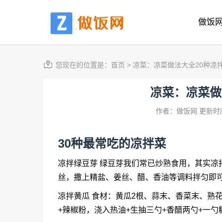
做饭
您现在的位置是：
首页
>
凉菜：凉菜做法大全20种凉
凉菜：凉菜做
作者：做饭网
更新时间
30种最常吃的凉拌菜
凉拌绿豆芽 绿豆芽我们常已炒熟食用，其实凉
丝，撒上精盐、姜丝、醋、香油等调料拌匀即
凉拌黄瓜 食材：黄瓜2根、蒜末、香菜末、熟
+辣椒粉，浇入热油+生抽三勺+香醋两勺+一勺