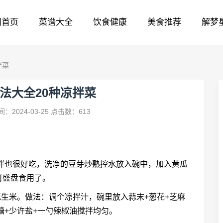
网首页
菜谱大全
饮食健康
美食推荐
解梦
拌菜
法大全20种凉拌菜
：2024-03-25
点击数：613
拌也很好吃，洗净的豆芽炒熟控水放入碗中，加入黄瓜
可盛盘食用了。
花生米。做法：调个凉拌汁，碗里放入蒜末+葱花+芝麻
糖+少许盐+一勺辣椒油搅拌均匀。