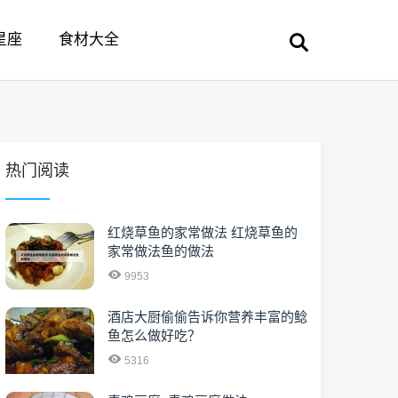
星座
食材大全
热门阅读
红烧草鱼的家常做法 红烧草鱼的
家常做法鱼的做法
9953
酒店大厨偷偷告诉你营养丰富的鲶
鱼怎么做好吃？
5316