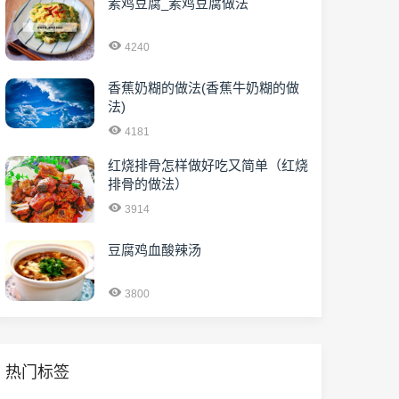
素鸡豆腐_素鸡豆腐做法
4240
香蕉奶糊的做法(香蕉牛奶糊的做
法)
4181
红烧排骨怎样做好吃又简单（红烧
排骨的做法）
3914
豆腐鸡血酸辣汤
3800
热门标签