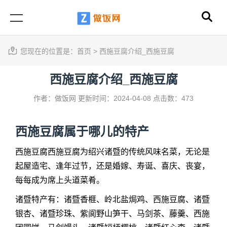
您现在的位置是：
首页
>
西施豆腐介绍_西施豆腐
西施豆腐介绍_西施豆腐
作者：做饭网
更新时间：2024-04-08
点击数：473
西施豆腐
属于哪儿的特产
西施豆腐
西施豆腐为绍兴诸暨的传统风味名菜，无论是
起屋造宅、逢年过节，还是婚嫁、寿诞、喜庆、丧宴，
每每成为席上头道菜肴。
诸暨特产有：诸暨香榧、岭北盐焗鸡、西施豆腐、诸暨
银杏、诸暨珍珠、紫阆野山笋干、马剑茶、藤羹、西施