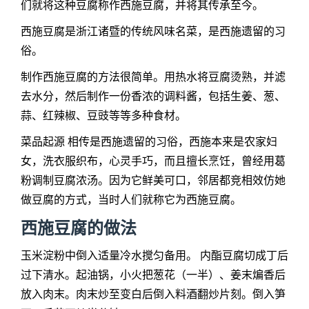
们就将这种豆腐称作西施豆腐，并将其传承至今。
西施豆腐是浙江诸暨的传统风味名菜，是西施遗留的习
俗。
制作西施豆腐的方法很简单。用热水将豆腐烫熟，并滤
去水分，然后制作一份香浓的调料酱，包括生姜、葱、
蒜、红辣椒、豆豉等等多种食材。
菜品起源 相传是西施遗留的习俗，西施本来是农家妇
女，洗衣服织布，心灵手巧，而且擅长烹饪，曾经用葛
粉调制豆腐浓汤。因为它鲜美可口，邻居都竞相效仿她
做豆腐的方式，当时人们就称它为西施豆腐。
西施豆腐的做法
玉米淀粉中倒入适量冷水搅匀备用。 内酯豆腐切成丁后
过下清水。起油锅，小火把葱花（一半）、姜末煸香后
放入肉末。肉末炒至变白后倒入料酒翻炒片刻。倒入笋