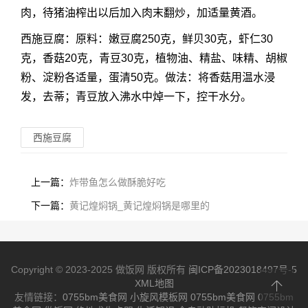
肉，待猪油榨出以后加入肉末翻炒，加适量黄酒。
西施豆腐：原料：嫩豆腐250克，鲜贝30克，虾仁30
克，香菇20克，青豆30克，植物油、精盐、味精、胡椒
粉、淀粉各适量，蛋清50克。做法：将香菇用温水浸
发，去蒂；青豆放入沸水中焯一下，控干水分。
西施豆腐
上一篇：
炸带鱼怎么做酥脆好吃
下一篇：
黄记煌焖锅_黄记煌焖锅是哪里的
Copyright © 2023-2025 做饭网 版权所有
闽ICP备2023018497号-5
XML地图
友情链接：
0755bm美食网
小旋风模板网
0755bm美食网
0755bm