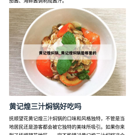
茄酱、海鲜酱调制成酱汁。
黄记煌三汁焖锅好吃吗
抚顺望花黄记煌三汁焖锅的口味和风格独特，不管是当
地居民还是游客都会被它独特的美味所吸引。如果你来