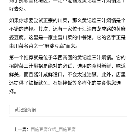
到了抚顺望花地区，一定不能错过黄记煌三汁焖锅这个
好去处。
如果你想要尝试正宗的川菜，那么黄记煌三汁焖锅是个
不错的选择。其次，还有一家位于江油市龙成路的黄麻
婆豆腐。这里是一家主营川菜的中餐馆，它的名字正是
由川菜名菜之一“麻婆豆腐”而来。
第一个推荐就是位于华西商圈的黄记煌三汁焖锅。它的
招牌菜三汁焖锅是绝对的必试，选用的食材新鲜，味道
鲜美，而且酱汁咸鲜适口，不会太过油腻。此外，店里
还提供了铁板鱿鱼、石锅拌饭等多样化的美食供您选
择。
黄记煌焖锅
上一篇：
西施豆腐介绍_西施豆腐