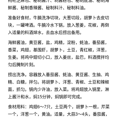
枸杞芝麻包、秘制酱汁、制酱粉包、秘制底油、秘制海
鲜酱、秘制香辣酱、秘制料汁、秘制料油。
准备好食材，牛腩洗净切块，大葱切段，胡萝卜去皮切
块，一罐啤酒。牛腩冷水下锅，放入葱姜，花椒，再倒
入适量的料酒焯水，去血水后捞出备用。
海鲜酱油，黄豆酱，盐，鸡精，淀粉，蚝油，番茄酱，
香菜，鸡翅，基围虾，胡萝卜，土豆，青红椒，洋葱，
生姜。将鸡中翅切小口，放入姜丝，盐巴，料酒搅拌均
匀后腌制片刻。
捞出洗净。容器放入番茄酱、蚝油、黄豆酱、生抽、鸡
精、白糖，拌匀。将胡萝卜、洋葱、青椒、土豆和辣椒
面，抓匀。锅内少许油，放入菜。将鸡翅放入锅里，淋
上酱汁和水，焖15分钟，焖锅即可完成。
食材用料：鸡翅6～7只，土豆两个，胡萝卜一根，芹菜
一个，洋葱一个，黄油。适量，大蒜3～4头，番茄酱，