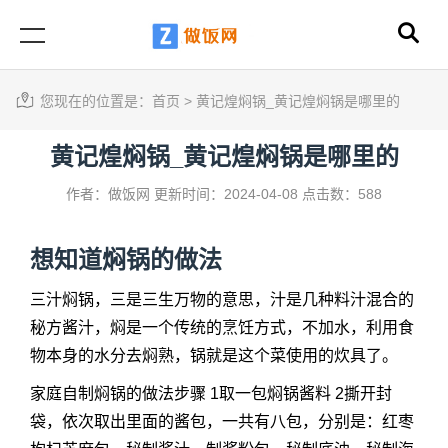
您现在的位置是：
首页
>
黄记煌焖锅_黄记煌焖锅是哪里的
黄记煌焖锅_黄记煌焖锅是哪里的
作者：做饭网
更新时间：2024-04-08
点击数：588
想知道焖锅的做法
三汁焖锅，三是三生万物的意思，汁是几种料汁混合的
秘方酱汁，焖是一个传统的烹饪方式，不加水，利用食
物本身的水分去焖熟，锅就是这个菜使用的炊具了。
家庭自制焖锅的做法步骤 1取一包焖锅酱料 2撕开封
袋，依次取出里面的酱包，一共有八包，分别是：红枣