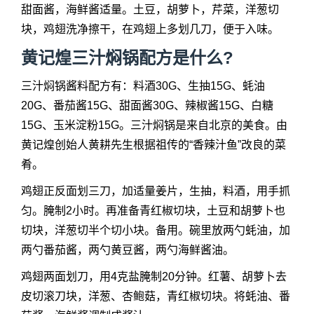
甜面酱，海鲜酱适量。土豆，胡萝卜，芹菜，洋葱切
块，鸡翅洗净擦干，在鸡翅上多划几刀，便于入味。
黄记煌三汁焖锅配方是什么?
三汁焖锅酱料配方有：料酒30G、生抽15G、蚝油
20G、番茄酱15G、甜面酱30G、辣椒酱15G、白糖
15G、玉米淀粉15G。三汁焖锅是来自北京的美食。由
黄记煌创始人黄耕先生根据祖传的“香辣汁鱼”改良的菜
肴。
鸡翅正反面划三刀，加适量姜片，生抽，料酒，用手抓
匀。腌制2小时。再准备青红椒切块，土豆和胡萝卜也
切块，洋葱切半个切小块。备用。碗里放两勺蚝油，加
两勺番茄酱，两勺黄豆酱，两勺海鲜酱油。
鸡翅两面划刀，用4克盐腌制20分钟。红薯、胡萝卜去
皮切滚刀块，洋葱、杏鲍菇，青红椒切块。将蚝油、番