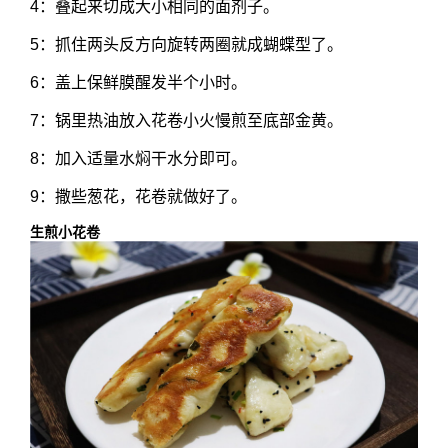
4：叠起来切成大小相同的面剂子。
5：抓住两头反方向旋转两圈就成蝴蝶型了。
6：盖上保鲜膜醒发半个小时。
7：锅里热油放入花卷小火慢煎至底部金黄。
8：加入适量水焖干水分即可。
9：撒些葱花，花卷就做好了。
生煎小花卷