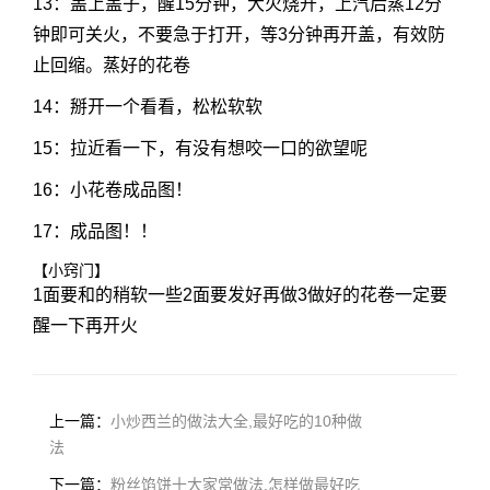
13：盖上盖子，醒15分钟，大火烧开，上汽后蒸12分
钟即可关火，不要急于打开，等3分钟再开盖，有效防
止回缩。蒸好的花卷
14：掰开一个看看，松松软软
15：拉近看一下，有没有想咬一口的欲望呢
16：小花卷成品图！
17：成品图！！
【小窍门】
1面要和的稍软一些2面要发好再做3做好的花卷一定要
醒一下再开火
上一篇：
小炒西兰的做法大全,最好吃的10种做
法
下一篇：
粉丝馅饼十大家常做法,怎样做最好吃