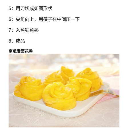
5：用刀切成如图形状
6：尖角向上，用筷子在中间压一下
7：入蒸锅蒸熟
8：成品
南瓜发面花卷