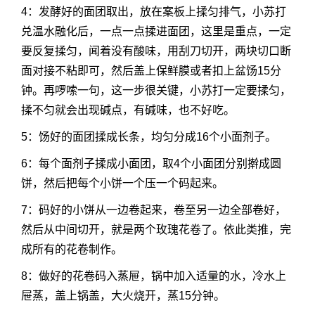
4：发酵好的面团取出，放在案板上揉匀排气，小苏打
兑温水融化后，一点一点揉进面团，这里是重点，一定
要反复揉匀，闻着没有酸味，用刮刀切开，两块切口断
面对接不粘即可，然后盖上保鲜膜或者扣上盆饧15分
钟。再啰嗦一句，这一步很关键，小苏打一定要揉匀，
揉不匀就会出现碱点，有碱味，也不好吃。
5：饧好的面团揉成长条，均匀分成16个小面剂子。
6：每个面剂子揉成小面团，取4个小面团分别擀成圆
饼，然后把每个小饼一个压一个码起来。
7：码好的小饼从一边卷起来，卷至另一边全部卷好，
然后从中间切开，就是两个玫瑰花卷了。依此类推，完
成所有的花卷制作。
8：做好的花卷码入蒸屉，锅中加入适量的水，冷水上
屉蒸，盖上锅盖，大火烧开，蒸15分钟。