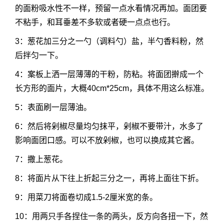
的面粉吸水性不一样，预留一点水看情况再加。面团要
不粘手，和耳垂差不多软或者硬一点点也行。
3：葱花加三分之一勺（调料勺）盐，半勺香料粉，然
后拌匀一下。
4：案板上洒一层薄薄的干粉，防粘。将面团擀成一个
长方形的面片，大概40cm*25cm，具体不用这么标准。
5：表面刷一层薄油。
6：然后将剁椒尽量均匀抹平，剁椒不要带汁，水多了
影响面团口感。可以不放剁椒，也可以换成其它酱。
7：撒上葱花。
8：将面片从下往上折起三分之一，再将上面往下折。
9：用菜刀将面卷切成1.5-2厘米宽的条。
10：用两只手各捏住一条的两头，反方向各扭一下，然