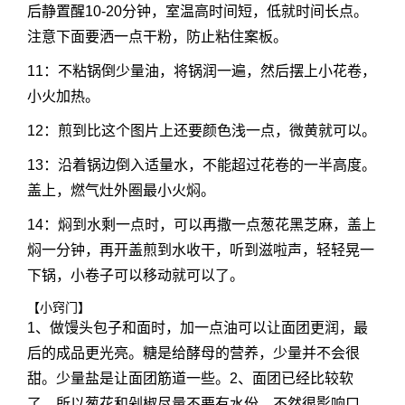
后静置醒10-20分钟，室温高时间短，低就时间长点。
注意下面要洒一点干粉，防止粘住案板。
11：不粘锅倒少量油，将锅润一遍，然后摆上小花卷，
小火加热。
12：煎到比这个图片上还要颜色浅一点，微黄就可以。
13：沿着锅边倒入适量水，不能超过花卷的一半高度。
盖上，燃气灶外圈最小火焖。
14：焖到水剩一点时，可以再撒一点葱花黑芝麻，盖上
焖一分钟，再开盖煎到水收干，听到滋啦声，轻轻晃一
下锅，小卷子可以移动就可以了。
【小窍门】
1、做馒头包子和面时，加一点油可以让面团更润，最
后的成品更光亮。糖是给酵母的营养，少量并不会很
甜。少量盐是让面团筋道一些。2、面团已经比较软
了，所以葱花和剁椒尽量不要有水份，不然很影响口