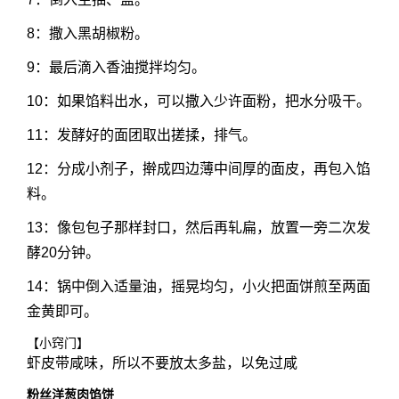
8：撒入黑胡椒粉。
9：最后滴入香油搅拌均匀。
10：如果馅料出水，可以撒入少许面粉，把水分吸干。
11：发酵好的面团取出搓揉，排气。
12：分成小剂子，擀成四边薄中间厚的面皮，再包入馅
料。
13：像包包子那样封口，然后再轧扁，放置一旁二次发
酵20分钟。
14：锅中倒入适量油，摇晃均匀，小火把面饼煎至两面
金黄即可。
【小窍门】
虾皮带咸味，所以不要放太多盐，以免过咸
粉丝洋葱肉馅饼