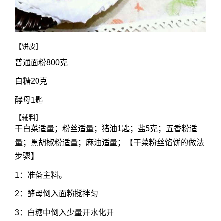
【饼皮】
普通面粉800克
白糖20克
酵母1匙
【辅料】
干白菜适量；粉丝适量；猪油1匙；盐5克；五香粉适
量；黑胡椒粉适量；麻油适量；【干菜粉丝馅饼的做法
步骤】
1：准备主料。
2：酵母倒入面粉搅拌匀
3：白糖中倒入少量开水化开