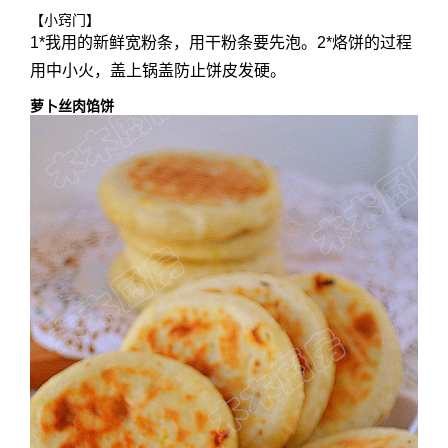
【小窍门】
1*我用的新鲜宽粉条，用干粉条要先泡。2*烙饼的过程
用中小火，盖上锅盖防止饼皮发硬。
萝卜丝肉馅饼