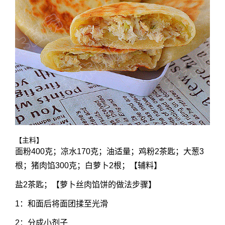
【主料】
面粉400克；凉水170克；油适量；鸡粉2茶匙；大葱3
根；猪肉馅300克；白萝卜2根；【辅料】
盐2茶匙；【萝卜丝肉馅饼的做法步骤】
1：和面后将面团揉至光滑
2：分成小剂子