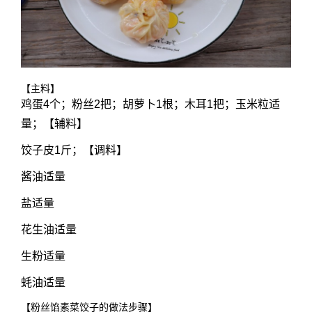
【主料】
鸡蛋4个；粉丝2把；胡萝卜1根；木耳1把；玉米粒适
量；【辅料】
饺子皮1斤；【调料】
酱油适量
盐适量
花生油适量
生粉适量
蚝油适量
【粉丝馅素菜饺子的做法步骤】