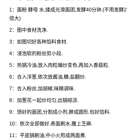
1：面粉 酵母 水,揉成光滑面团,发酵40分钟.(不用发酵2
倍大)
2：图中食材洗净.
3：如图切好各种馅料食材.
4：浸泡软的粉丝剪小段.
5：热锅冷油,放入肉粒煸炒变色,再加入香菇粒.
6：合入洋葱,依次放酱油,糖,盐翻炒.
7：合入粉丝,加胡椒,味精调味.
8：加葱花一起炒均匀,出锅晾凉.
9：饧好的面团,分割成小剂,擀成圆形,包好馅料.
10：依次全部做好,表面刷水,撒上芝麻.
11：平底锅刷油,中小火煎成两面黄.