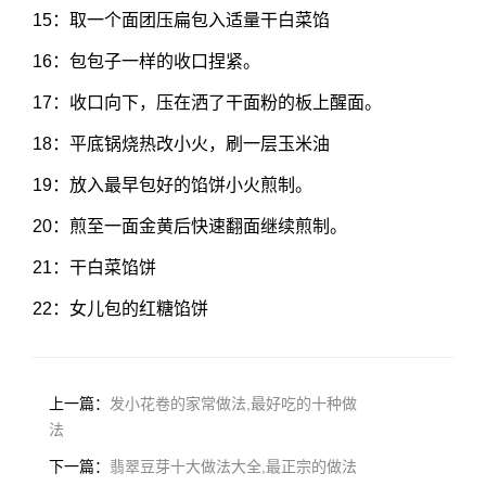
15：取一个面团压扁包入适量干白菜馅
16：包包子一样的收口捏紧。
17：收口向下，压在洒了干面粉的板上醒面。
18：平底锅烧热改小火，刷一层玉米油
19：放入最早包好的馅饼小火煎制。
20：煎至一面金黄后快速翻面继续煎制。
21：干白菜馅饼
22：女儿包的红糖馅饼
上一篇：
发小花卷的家常做法,最好吃的十种做
法
下一篇：
翡翠豆芽十大做法大全,最正宗的做法