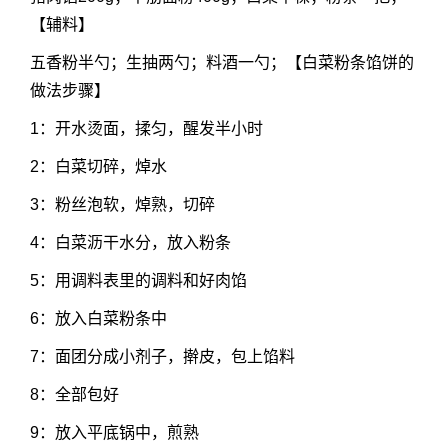
【辅料】
五香粉半勺；生抽两勺；料酒一勺；【白菜粉条馅饼的
做法步骤】
1：开水烫面，揉匀，醒发半小时
2：白菜切碎，焯水
3：粉丝泡软，焯熟，切碎
4：白菜沥干水分，放入粉条
5：用调料表里的调料和好肉馅
6：放入白菜粉条中
7：面团分成小剂子，擀皮，包上馅料
8：全部包好
9：放入平底锅中，煎熟