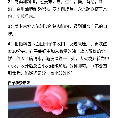
2：肉糜加料酒，葱姜末，盐，生抽，糖，鸡精，料
酒，食用油腌制5分钟。萝卜刨成丝，汆水起锅挤干水
份，切成粗末。
3：萝卜末拌入腌制过的猪肉馅内，调到适合自己的口
味。
4：把馅料包入面团剂子中收口，反过来压扁，再次醒
发10分钟。在平底锅中加入微量的油，放入醒好的馅
饼，倒入半碗清水，淹没馅饼一半处。大火烧开转为中
小火。收汁后反面小火继续加热1分钟即可。（不要煎
到焦脆，馅饼还是软一点比较好吃）
白菜粉条馅饼