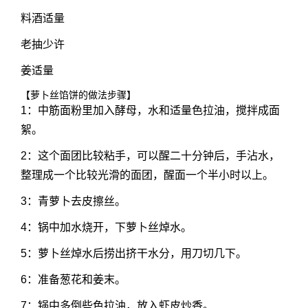
料酒适量
老抽少许
姜适量
【萝卜丝馅饼的做法步骤】
1：中筋面粉里加入酵母，水和适量色拉油，搅拌成面
絮。
2：这个面团比较粘手，可以醒二十分钟后，手沾水，
整理成一个比较光滑的面团，醒面一个半小时以上。
3：青萝卜去皮擦丝。
4：锅中加水烧开，下萝卜丝焯水。
5：萝卜丝焯水后捞出挤干水分，用刀切几下。
6：准备葱花和姜末。
7：锅中多倒些色拉油，放入虾皮炒香。