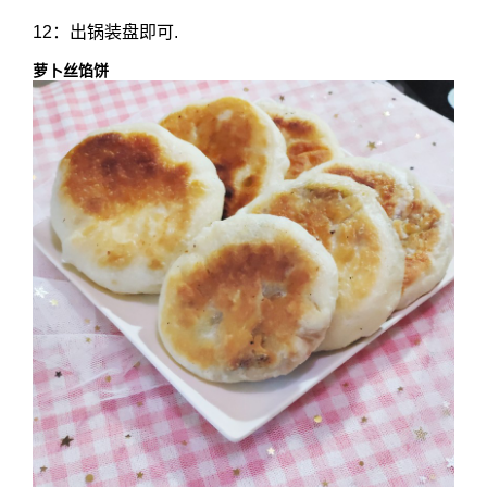
12：出锅装盘即可.
萝卜丝馅饼