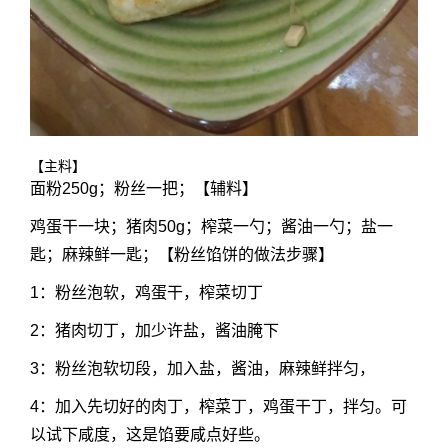
【主料】
面粉250g；粉丝一把；【辅料】
鸡蛋干一块；猪肉50g；榨菜一勺；酱油一勺；盐一
匙；麻辣鲜一匙；【粉丝馅饼的做法步骤】
1：粉丝泡软，鸡蛋干，榨菜切丁
2：猪肉切丁，加少许盐，酱油腌下
3：粉丝泡软切段，加入盐，酱油，麻辣鲜拌匀，
4：加入先切好的肉丁，榨菜丁，鸡蛋干丁，拌匀。可
以试下咸度，这是馅要咸点好些。