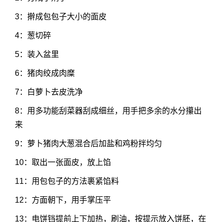
3：擀成包包子大小的面皮
4：葱切碎
5：装入盆里
6：猪肉绞成肉糜
7：白萝卜去皮洗净
8：用多功能刮菜器刮成细丝，用手把多余的水分攥出
来
9：萝卜猪肉大葱混合后加盐和鸡粉拌均匀
10：取出一张面皮，放上馅
11：用包包子的方法裹紧馅料
12：方面朝下，用手掌压平
13：电饼铛提前上下加热，刷油，按提示放入饼胚，在