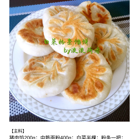
【主料】
猪肉馅200g；中筋面粉400g；白菜半棵；粉条一把；