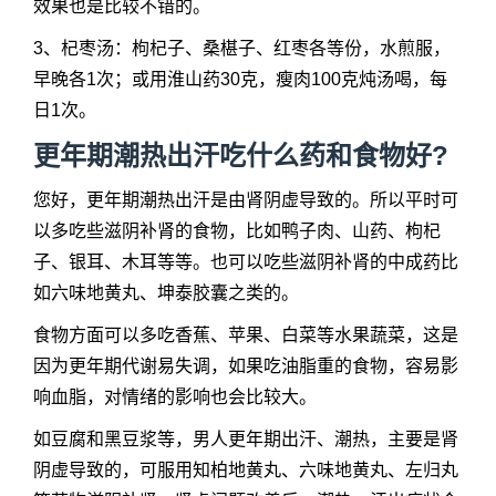
效果也是比较不错的。
3、杞枣汤：枸杞子、桑椹子、红枣各等份，水煎服，
早晚各1次；或用淮山药30克，瘦肉100克炖汤喝，每
日1次。
更年期潮热出汗吃什么药和食物好
?
您好，更年期潮热出汗是由肾阴虚导致的。所以平时可
以多吃些滋阴补肾的食物，比如鸭子肉、山药、枸杞
子、银耳、木耳等等。也可以吃些滋阴补肾的中成药比
如六味地黄丸、坤泰胶囊之类的。
食物方面可以多吃香蕉、苹果、白菜等水果蔬菜，这是
因为更年期代谢易失调，如果吃油脂重的食物，容易影
响血脂，对情绪的影响也会比较大。
如豆腐和黑豆浆等，男人更年期出汗、潮热，主要是肾
阴虚导致的，可服用知柏地黄丸、六味地黄丸、左归丸