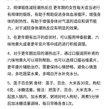
2、规律锻炼减轻潮热反应 更年期的女性每天适当进行
有规律的锻炼，有助于帮助促进身体血液循环，增强身
体的耐热性，有助于增强身体对气温的适应和调节能
力，对于减轻身体潮热反应有明显的效果。
3、在更年期有出汗的症状时，可以服用坤泰胶囊、六
味地黄丸或者更年安片等中成药进行积极调理。
4、对于更年期出现的潮热出汗，通过口服滋阴补肾的
六味地黄丸可以得到帮助。也可以选择口服谷维素片、
更年康片辅助治疗。需要保持心情舒畅，避免心情激
动，多吃蔬菜水果，多喝白开水补充水分。
5、莲子百合粥 食材：莲子、百合、大米各30克，枸杞
6克，冰糖适量。做法：把莲子、百合、大米洗净，一
起放入锅内，加水煮粥，粥将好时入枸杞，再煮5分钟
后加冰糖适量调味，每日早晚各食1次。