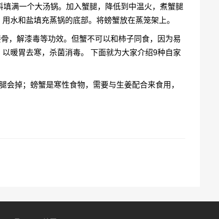
料填满一个大汤锅。加入蟹腿，降低到中温火，煮蟹腿
腿。用水和盐填充蒸锅的底部。将螃蟹放在蒸笼架上。
接骨，解漆毒等功效。但蟹不可以和柿子同食，因为易
以暖胃去寒，杀菌消毒。 下面就为大家介绍9种自家
的腿会掉；螃蟹是寒性食物，需要与生姜配合来食用，