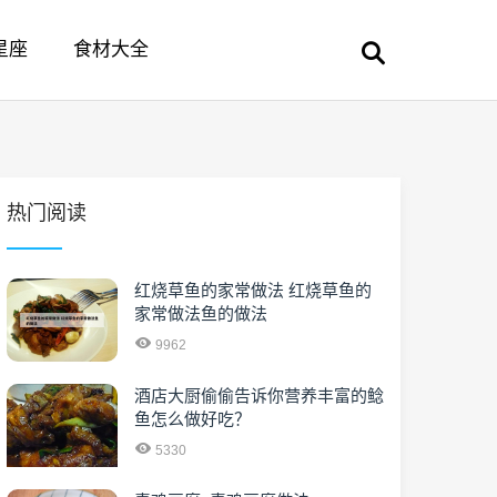
星座
食材大全
热门阅读
红烧草鱼的家常做法 红烧草鱼的
家常做法鱼的做法
9962
酒店大厨偷偷告诉你营养丰富的鲶
鱼怎么做好吃？
5330