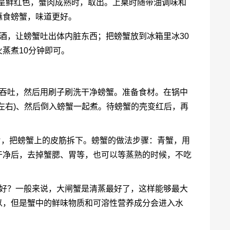
蟹壳呈鲜红色，蟹肉成熟时，取出。上桌时随带油调味和
蘸食螃蟹，味道更好。
酒，让螃蟹吐出体内脏东西；把螃蟹放到冰箱里冰30
蒸煮10分钟即可。
、吞吐，然后用刷子刷洗干净螃蟹。准备食材。在锅中
左右)、然后倒入螃蟹一起煮。待螃蟹的壳变红后，再
3片，把螃蟹上的皮筋拆下。螃蟹的做法步骤：青蟹，用
干净后，去掉蟹腮、胃等，也可以等蒸熟的时候，不吃
吃好？一般来说，大闸蟹是清蒸最好了，这样能够最大
以，但是蟹中的鲜味物质和可溶性营养成分会进入水