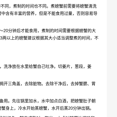
小的不同，煮制的时间也不同。煮螃蟹前需要将螃蟹清洗
蟹中含有丰富的营养，但是不能食用过量，否则容易导
5～20分钟后才能食用，煮制的时间需要根据螃蟹的大
，3两以上的螃蟹建议根据其大小适当调整煮的时间，不
洗，洗净放在水里给蟹自己吐净。切姜片，葱段，姜
，揭开三角盖，去除脏物。去除干净后，去掉蟹腮、胃
匀备用。先往锅里加水，水中加点白酒，把螃蟹肚子朝
蟹身上，冷水开始蒸螃蟹，水开后蒸20分钟出锅。