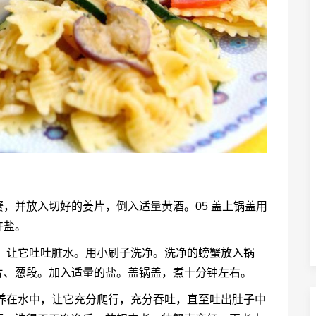
，并放入切好的姜片，倒入适量黄酒。05 盖上锅盖用
许盐。
，让它吐吐脏水。用小刷子洗净。洗净的螃蟹放入锅
片、葱段。加入适量的盐。盖锅盖，煮十分钟左右。
养在水中，让它充分爬行，充分吞吐，直至吐出肚子中