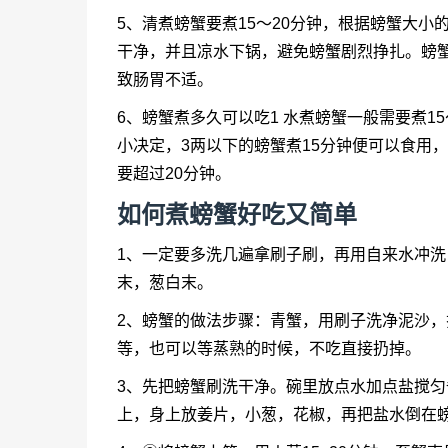
5、清煮螃蟹要煮15～20分钟，根据螃蟹大
干净，并且凉水下锅，避免螃蟹剧烈挣扎。螃
致肠胃不适。
6、螃蟹煮多久可以吃1 水煮螃蟹一般需要煮1
小决定，3两以下的螃蟹煮15分钟便可以食用
要超过20分钟。
如何煮螃蟹
好吃又简单
1、一定要多洗几遍拿刷子刷，再用自来水冲
末，葱白末。
2、螃蟹的做法步骤：青蟹，用刷子洗净泥沙
等，也可以等蒸熟的时候，不吃直接扔掉。
3、先把螃蟹刷洗干净。碗里放点水加点盐搅
上，身上放姜片，小葱，花椒，再把盐水倒在螃