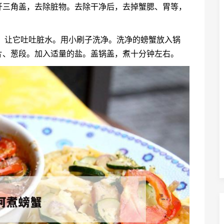
开三角盖，去除脏物。去除干净后，去掉蟹腮、胃等，
，让它吐吐脏水。用小刷子洗净。洗净的螃蟹放入锅
片、葱段。加入适量的盐。盖锅盖，煮十分钟左右。