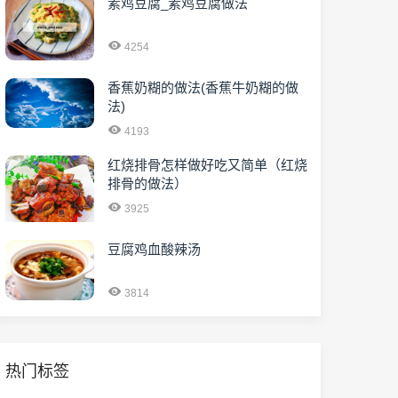
素鸡豆腐_素鸡豆腐做法
4254
香蕉奶糊的做法(香蕉牛奶糊的做
法)
4193
红烧排骨怎样做好吃又简单（红烧
排骨的做法）
3925
豆腐鸡血酸辣汤
3814
热门标签