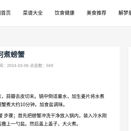
网首页
菜谱大全
饮食健康
美食推荐
解梦
何煮螃蟹
：2024-03-06
点击数：569
末，蒜瓣去皮切末。锅中倒适量水，加生姜片将水煮
蟹煮大约10分钟。加食盐调味。
蟹 步骤；首先把螃蟹冲洗干净放入锅内，装入冷水刚
后撒上一勺盐。然后盖上盖子，大火煮。