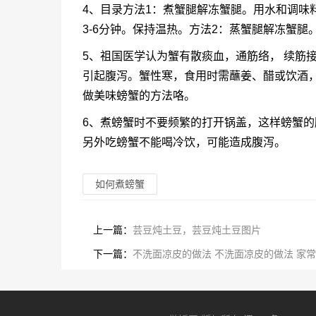
4、目录方法1：煮蟹腿解冻蟹腿。用水和调味
3-6分钟。保持温热。方法2：蒸蟹腿解冻蟹
5、祖国医学认为蟹有散痰血，通筋络， 续筋
引起腹泻。蟹性寒，食用时需蘸姜、醋或饮酒，
做美味螃蟹的方法咯。
6、煮螃蟹时不要频繁的打开锅盖，这样螃蟹
另外吃螃蟹不能喝冷饮，可能造成腹泻。
如何煮螃蟹
上一篇：
芸豆炖土豆，芸豆炖土豆图片
下一篇：
不洗面凉皮的做法 不洗面凉皮的做法 家常