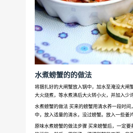
水煮螃蟹的的做法
将捆扎好的大闸蟹放入锅中，加水至淹没大闸蟹
大火烧煮，等水煮沸后大火转小火，并加入少
水煮螃蟹的做法 买来的螃蟹用清水养一段时间
中，放入适量的清水，没过螃蟹。放入一些姜
原味水煮螃蟹的做法步骤 买来螃蟹后，一定要