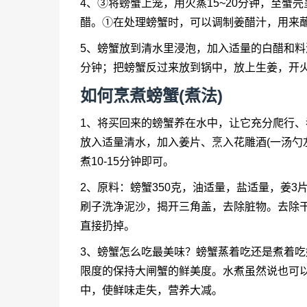
4、③将螃蟹上笼，用火蒸15~20分钟，至
醋。①在处理螃蟹时，可以调制姜醋汁，用来
5、螃蟹放到清水里浸泡，加入适量的白醋和料
分钟；把螃蟹反过来放到锅中，放上生姜，开火
如何烹煮螃蟹(煮法)
1、将买回来的螃蟹养在水中，让它充分爬行
放入适量清水，加入姜片、烹入花雕酒(一汤勺
煮10-15分钟即可。
2、原料：螃蟹350克，油适量，盐适量，姜
刷子洗净泥沙，揭开三角盖，去除脏物。去除
直接扔掉。
3、螃蟹怎么吃最美味？螃蟹蒸着吃还是煮着
限度的保持大闸蟹的鲜美度。水煮虽然说也可
中，使鲜味走失，营养大减。