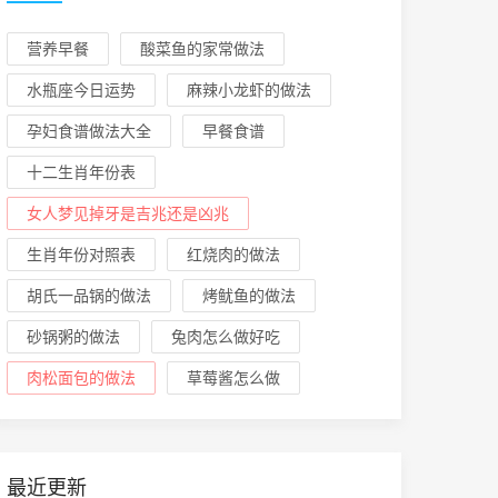
营养早餐
酸菜鱼的家常做法
水瓶座今日运势
麻辣小龙虾的做法
孕妇食谱做法大全
早餐食谱
十二生肖年份表
女人梦见掉牙是吉兆还是凶兆
生肖年份对照表
红烧肉的做法
胡氏一品锅的做法
烤鱿鱼的做法
砂锅粥的做法
兔肉怎么做好吃
肉松面包的做法
草莓酱怎么做
最近更新