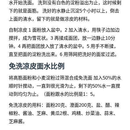
水开始洗面。 洗到没有白色的淀粉溢出为止，这时候剩
下的就是面筋。 洗好的水静止沉淀5个小时以上，倒去
上面的清水，留下的就是做凉皮的材料。
自制凉皮 1 面粉放入盆中。2 加入清水，用筷子边加边
搅拌，成为雪花状。3 再揉成面团，放一边静止10分
钟。4 再把面团放入放了清水的盆中。5 用手不断揉，
直至把面的淀粉洗出来。6 用筛网把洗好的面浆过滤。
免洗凉皮面水比例
将高筋面粉和小麦淀粉过筛混合成免洗面 加入50%的水
顺时针搅动，一直到很光滑为止，剩下的50%水一直搅
动到均匀为止。（面粉跟水的比例是1：5。
免洗凉皮的用料：面粉20克、澄面200克、盐、醋、辣
椒粉、酱油、芝麻、黄瓜2根、鸡精、炒菜油、蒜末、
芝麻酱。