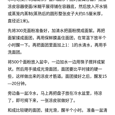
凉皮容器使面/米糊平展得铺在容器底，然后放入开水锅
或蒸笼内蒸制(蒸熟后的圆形整张皮子大约0.5厘米厚，
直径近1米)。
先将300克面粉准备好，加清水把面粉搅成面絮。再把
面絮揉成面团，再用保鲜膜盖住面团，在常温下放半个
小时醒一下。再把面团里面加上1：1的水清水，再用手
洗面团。
将500个面粉放入盆中，一边加水一边用筷子搅拌成絮
状。然后用手揉成光滑面团，面团要比平时揉的硬一
些，这样做出来的凉皮才筋道。面团揉好之后，醒发15
—20分钟。
旁边备一盆冷水，马上再把盘子放在冷水盆里，待凉
了，即可揭下来，一张凉皮就做好了。
和成比较硬的面团，揉光滑，醒半个小时。 准备一盆清