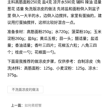
主料高筋面粉250克 盐4克 凉开水590克 辅料 辣油 适量
葱花 适量 免洗版凉皮的做法 先将盐和面粉倒入到盆子
里 倒入一大半的水，边倒入边搅拌。家里有蛋抽的，建
议用打蛋抽搅拌，这样比较好混合一点。
准备食材：高筋面粉250g；水720g；菠菜粉10g；玉米
淀粉260g；盐6g；黄瓜五根；蒜一头；醋适量；盐适
量；香油适量；香叶三四片；花椒五六粒；八角三四
个；桂皮一勺；花椒面一勺。
下面是我推荐的做凉皮步骤，仅供参考：自制凉皮（免
洗)材料：高筋面粉：125g、小麦淀粉：125g、凉水：
375g。
不洗面凉皮的做法
上一篇：
如何煮螃蟹