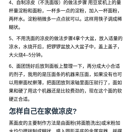
4、自制凉皮（不洗面版）的做法步骤 用豆浆机上的量
杯量淀粉和面粉，一杯多一点的淀粉，加入一杯面粉，
两杯水。淀粉稍微多一点点就可以。这样用筷子调成稀
糊状。
5、不用洗面的凉皮的做法步骤4拿个大盆，放入适量的
凉水，水烧开后，把锣锣盆放入大盆子中，盖上盖子，
大火烧4--5分钟。
6、面团饧好后放到面板上整理一下，再分成大小合适
的剂子，我用的是压面条的机器来压面，如果没有也可
以用擀面杖擀薄，把面团放到滚轴里面压就行了，面如
果和硬了用这个机器还是比较费劲的，现在这个面的软
硬正合适。
怎样自己在家做凉皮?
蒸面皮的主要制作方法是由面粉(将面筋洗出)或米粉加
水均匀搅拌制成糊状，盛入圆形平底的金属容器，摇摆