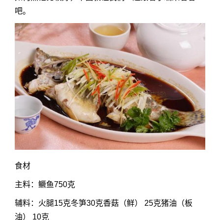
吧。
食材
主料：鳜鱼750克
辅料：火腿15克冬笋30克香菇（鲜） 25克猪油（板
油） 10克