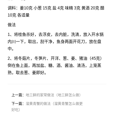
调料：姜10克 小葱 15克 盐 4克 味精 3克 黄酒 20克 醋
10克 各适量
做法
1、将桂鱼杀好，去浮皮，去内脏，洗清，放入开水锅
内川一下，取出，刮干净，鱼身两面开花刀，放在盘
中。
2、将冬菇片，冬笋片、开洋、葱、姜、猪油（45克）
倒在鱼上面，再加盐、糖、酒、酱油、清汤，上笼蒸
熟，取去葱、姜即好。
上一篇：
地三鲜的家常做法（地三鲜怎么做）
下一篇：
溜黄青蟹的做法（溜黄青蟹怎么做更
好吃）