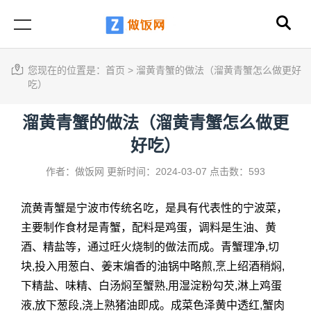
您现在的位置是：
首页
>
溜黄青蟹的做法（溜黄青蟹怎么做更好
吃）
溜黄青蟹的做法（溜黄青蟹怎么做更
好吃）
作者：做饭网
更新时间：2024-03-07
点击数：593
流黄青蟹是宁波市传统名吃，是具有代表性的宁波菜，
主要制作食材是青蟹，配料是鸡蛋，调料是生油、黄
酒、精盐等，通过旺火烧制的做法而成。青蟹理净,切
块,投入用葱白、姜末煸香的油锅中略煎,烹上绍酒稍焖,
下精盐、味精、白汤焖至蟹熟,用湿淀粉勾芡,淋上鸡蛋
液,放下葱段,浇上熟猪油即成。成菜色泽黄中透红,蟹肉