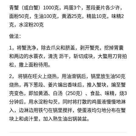
青蟹（或白蟹）1000克，鸡蛋3个，葱段姜片各少许，
面粉50克，生油100克，黄酒25克，精盐10克，味精2
克，水淀粉20克
做法：
1，将蟹洗净，除去爪尖和脐盖，剥开蟹壳，挖掉胃囊
和两边的水蓑衣，清洗 沥干，斩切成块，大螯用刀背拍
松，撒上面粉待用。
2， 将锅在旺火上烧热，用油滑锅后，锅里放生油50克
烧热，再下葱段、姜片煸出香味后，推入蟹块，煸至蟹
壳变色，即加黄酒、白汤（250克）、食盐、味精，烧3
分钟后，用水淀粉勾芡，同时将打散的鸡蛋液慢慢地淋
入，边淋边用铁勺在锅里搅拌，使蛋液均匀地分布在蟹
块上和卤汁里，加入熟生油出锅装盆。