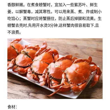
香醇鲜嫩。在煮食螃蟹时，宜加入一些紫苏叶、鲜生
姜，以解蟹毒，减其寒性。可以用来蒸、煮、炸或制小
吃馅心；蒸蟹时应将蟹捆住，防止蒸后掉腿和流黄。生
螃蟹去壳时,先用开水烫3分钟,这样蟹肉很容易取下,且
不浪费。
食材：