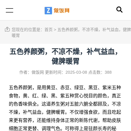
您现在的位置是：
首页
>
五色养颜粥，不凉不燥，补气益血，健脾
暖胃
五色养颜粥，不凉不燥，补气益血，
健脾暖胃
作者：做饭网
更新时间：2025-03-08
点击数：388
五色养颜粥
，是用黄豆、赤豆、绿豆、黑豆、紫米五种
食物，黄、红、绿、黑、紫五种赏心悦目的颜色，真正
的色香味俱全。这道养生粥对五脏六腑全都顾及，不凉
不燥，补气益血，健脾暖胃。不仅增强食欲，而且吃起
来更有营养，还能维持身体正常的新陈代谢，帮助皮肤
细胞正常更替、调理气色。可称得上是驻颜长寿的秘