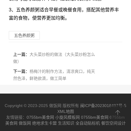
3、五色养颜粥适合早餐或晚餐食用，搭配其他营养丰
富的食物，使营养更加均衡。
五色养颜粥
上一篇：
大头菜炒粉的做法（大头菜炒粉怎么
做）
下一篇：
杨梅汁的制作方法，清凉爽口，纯天
然色泽，鲜艳欲滴，做工简单
Copyright © 2023-2025 做饭网 版权所有
闽ICP备2023018497号-5
XML地图
友情链接：
0755bm美食网
小旋风模板网
0755bm美食网
0755bm
美食网
做饭网
绝地求生卡盟
生活知识
全自动贴标机
餐饮空间设计