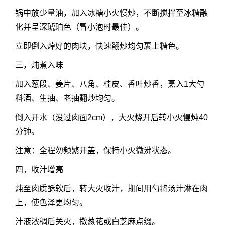
锅中放少量油，加入冰糖小火慢炒，不断搅拌至冰糖融
化并呈深琥珀色（冒小泡时最佳）。
立即倒入焯好的肉块，快速翻炒均匀裹上糖色。
三，炖煮入味
加入葱段、姜片、八角、桂皮、香叶炒香，烹入1大勺
料酒、生抽、老抽翻炒均匀。
倒入开水（没过肉面2cm），大火烧开后转小火慢炖40
分钟。
注意：全程勿频繁开盖，保持小火微沸状态。
四，收汁增亮
炖至肉质酥软后，转大火收汁，期间用勺将汤汁淋在肉
上，使色泽更均匀。
汁液浓稠后关火，撒葱花或白芝麻点缀。