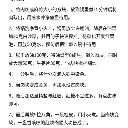
1、将肉切成麻将大小的方块，放到锅里煮15分钟后将
肉取出，用凉水冲净盛盘待用。
2、将锅洗净置小火上，锅里放少许底油，随后在油里
加20克白沙糖，并用勺子快速搅拌。待糖化开变红冒
泡，再放50克水，搅匀后把汁盛入碗中待用
3、锅里放油100克，待油烧至8成热，倒入肉块。同时
放大葱50克，生姜片30克，与肉块搅拌翻炒。
4、一分钟后，将汁分次滴入锅中染色。
5、当肉块变成金黄，再加水没过肉块。
6、随后加适量精盐与红糖，红糖不宜过多，有点甜味
即可。
7、最后再放5粒八角，一段桂皮，用小火煮。当肉块变
软，一盘香喷喷的红烧肉便大功告成了。