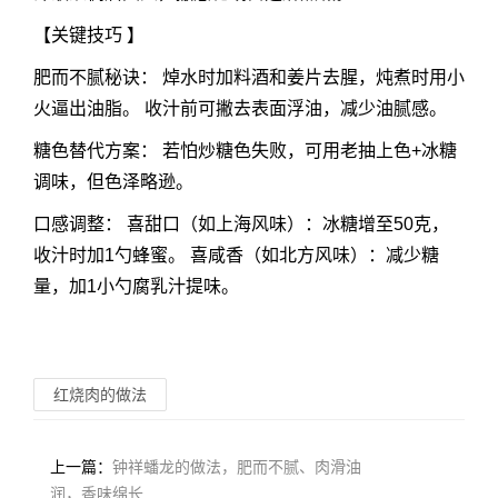
【
关键技巧
】
肥而不腻秘诀： 焯水时加料酒和姜片去腥，炖煮时用小
火逼出油脂。 收汁前可撇去表面浮油，减少油腻感。
糖色替代方案： 若怕炒糖色失败，可用老抽上色+冰糖
调味，但色泽略逊。
口感调整： 喜甜口（如上海风味）：冰糖增至50克，
收汁时加1勺蜂蜜。 喜咸香（如北方风味）：减少糖
量，加1小勺腐乳汁提味。
红烧肉的做法
上一篇：
钟祥蟠龙的做法，肥而不腻、肉滑油
润，香味绵长