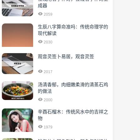
成器
2059
生辰八字算命准吗：传统命理学的
现代解读
2030
观音灵签卜易居，观音灵签
2017
汤清香郁，肉细嫩柔滑的清蒸石鸡
的做法
2000
辛酉石榴木：传统风水中的吉祥之
物
1979