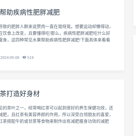
帮助疾病性肥胖减肥
导致的肥胖人群来说赘肉一直在晃呀晃。想要运动却懒得动，
在饮食上改变，且要懂得吃!那么，疾病性肥胖减肥吃什么好
瘦身，这四种常见水果帮助疾病性肥胖减肥!下面具体来看看
2024-05-06
519
茶打造好身材
见的茶叶之一，经常喝红茶可以起到很好的养生保健功效，还
减肥，且红茶有美容养颜的作用，所以深受白领朋友的喜爱，
红茶搭配牛奶或甘蔗等食物来制作出有减肥瘦身功效的减肥