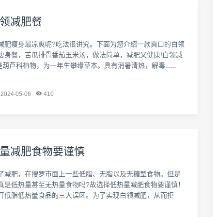
领减肥餐
减肥瘦身最凉爽呢?吃法很讲究。下面为您介绍一款爽口的白领
瘦身餐，苦瓜排骨番茄玉米汤，做法简单，减肥又健康!白领减
是葫芦科植物，为一年生攀缘草本。具有消暑清热，解毒......
2024-05-06
410
量减肥食物要谨慎
了减肥，在搜罗市面上一些低脂、无脂以及无糖型食物。但是
真是低热量甚至无热量食物吗?故选择低热量减肥食物要谨慎！
开低脂低热量食品的三大误区。为了实现白领减肥，从而拒