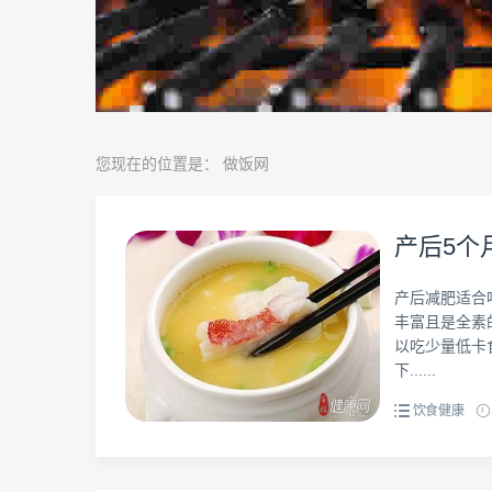
您现在的位置是：
做饭网
产后5个
产后减肥适合
丰富且是全素
以吃少量低卡
下......
饮食健康