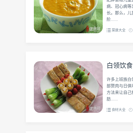
病、冠心病等
长。那么，儿
阶......
菜谱大全
白领饮食
许多上班族白
部赘肉与日俱
方法来让自己
肪......
食材大全