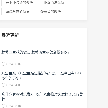
萝卜排骨汤的做法
阳春面怎么做
葱爆羊肉的做法
菠萝鱼的做法
最近更新
蒜蓉西兰花的做法,蒜蓉西兰花怎么做好吃？
2024-06-02
八宝豆豉（八宝豆豉是临沂特产之一,迄今已有130
多年的历史）
2024-04-09
吃什么食物对头发好_吃什么食物对头发好了又有营
养
2024-03-04