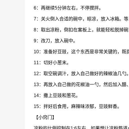
6：再继续5分钟左右，不停搅拌。
7：关火倒入合适的碗中，晾凉，放入冰箱。
8：取出凉粉，倒扣在案板上，就能轻松脱掉碗
9：改刀，放入碗中。
10：准备好豆豉，这个东西是非常关键的，既
11：切好小葱末。
12：取空碗调汁，放入自己做好的辣椒油几勺
13：再放入自己做的花椒油一勺，然后加入醋
14：撒上豆豉和葱花。
15：拌好后食用，麻辣味浓郁，豆豉鲜香。
【小窍门】
凉粉的比例控制在1:6左右，如果想让凉粉筋道