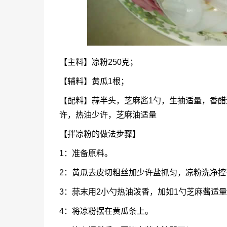
【主料】凉粉250克；
【辅料】黄瓜1根；
【配料】蒜半头，芝麻酱1勺，生抽适量，香
许，热油少许，芝麻油适量
【拌凉粉的做法步骤】
1：准备原料。
2：黄瓜去皮切粗丝加少许盐抓匀，凉粉洗净
3：蒜末用2小勺热油泼香，加如1勺芝麻酱适
4：将凉粉摆在黄瓜条上。