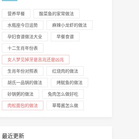
营养早餐
酸菜鱼的家常做法
水瓶座今日运势
麻辣小龙虾的做法
孕妇食谱做法大全
早餐食谱
十二生肖年份表
女人梦见掉牙是吉兆还是凶兆
生肖年份对照表
红烧肉的做法
胡氏一品锅的做法
烤鱿鱼的做法
砂锅粥的做法
兔肉怎么做好吃
肉松面包的做法
草莓酱怎么做
最近更新