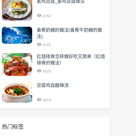
素鸡豆腐_素鸡豆腐做法
4254
香蕉奶糊的做法(香蕉牛奶糊的做
法)
4193
红烧排骨怎样做好吃又简单（红烧
排骨的做法）
3925
豆腐鸡血酸辣汤
3814
热门标签