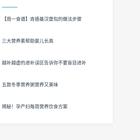
【周一食谱】肯德基汉堡包的做法步骤
三大营养素帮助婴儿长高
越补越虚的进补误区告诉你不要盲目进补
五款冬季营养粥营养又美味
揭秘！孕产妇每周营养饮食方案