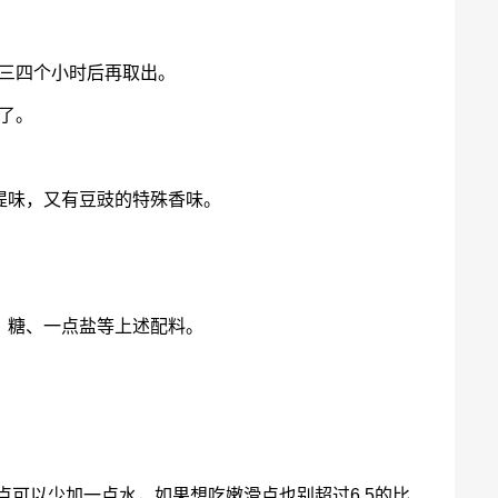
等三四个小时后再取出。
了。
提味，又有豆豉的特殊香味。
。
、糖、一点盐等上述配料。
点可以少加一点水，如果想吃嫩滑点也别超过6.5的比