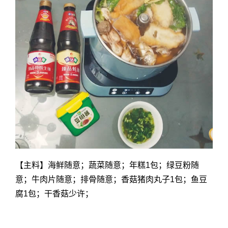
【主料】海鲜随意；蔬菜随意；年糕1包；绿豆粉随
意；牛肉片随意；排骨随意；香菇猪肉丸子1包；鱼豆
腐1包；干香菇少许；