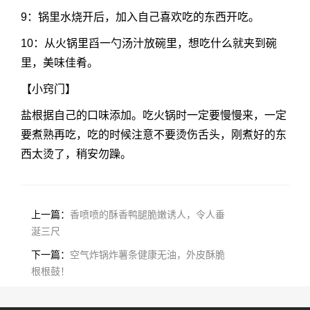
9：锅里水烧开后，加入自己喜欢吃的东西开吃。
10：从火锅里舀一勺汤汁放碗里，想吃什么就夹到碗
里，美味佳肴。
【小窍门】
盐根据自己的口味添加。吃火锅时一定要慢慢来，一定
要煮熟再吃，吃的时候注意不要烫伤舌头，刚煮好的东
西太烫了，稍安勿躁。
上一篇：
香喷喷的酥香鸭腿脆嫩诱人，令人垂
涎三尺
下一篇：
空气炸锅炸薯条健康无油，外皮酥脆
根根鼓！