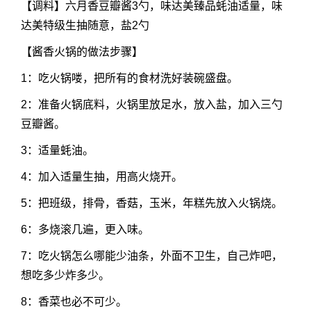
【调料】六月香豆瓣酱3勺，味达美臻品蚝油适量，味
达美特级生抽随意，盐2勺
【酱香火锅的做法步骤】
1：吃火锅喽，把所有的食材洗好装碗盛盘。
2：准备火锅底料，火锅里放足水，放入盐，加入三勺
豆瓣酱。
3：适量蚝油。
4：加入适量生抽，用高火烧开。
5：把班级，排骨，香菇，玉米，年糕先放入火锅烧。
6：多烧滚几遍，更入味。
7：吃火锅怎么哪能少油条，外面不卫生，自己炸吧，
想吃多少炸多少。
8：香菜也必不可少。