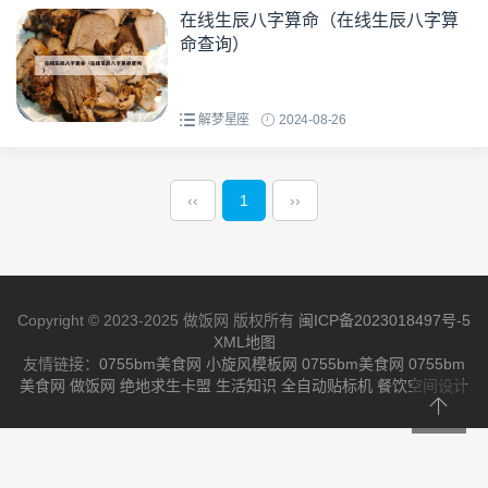
在线生辰八字算命（在线生辰八字算
命查询）
解梦星座
2024-08-26
‹‹
1
››
Copyright © 2023-2025 做饭网 版权所有
闽ICP备2023018497号-5
XML地图
友情链接：
0755bm美食网
小旋风模板网
0755bm美食网
0755bm
美食网
做饭网
绝地求生卡盟
生活知识
全自动贴标机
餐饮空间设计