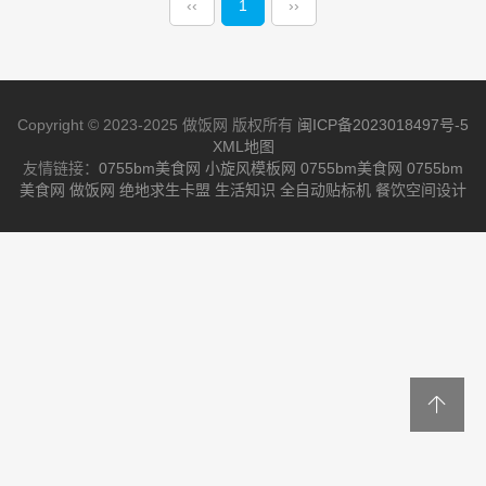
‹‹
1
››
Copyright © 2023-2025 做饭网 版权所有
闽ICP备2023018497号-5
XML地图
友情链接：
0755bm美食网
小旋风模板网
0755bm美食网
0755bm
美食网
做饭网
绝地求生卡盟
生活知识
全自动贴标机
餐饮空间设计