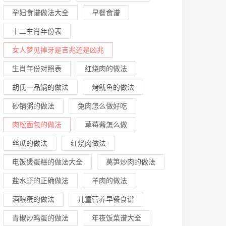
孕妇食谱做法大全
早餐食谱
十二生肖年份表
女人梦见掉牙是吉兆还是凶兆
生肖年份对照表
红烧肉的做法
胡氏一品锅的做法
烤鱿鱼的做法
砂锅粥的做法
兔肉怎么做好吃
肉松面包的做法
草莓酱怎么做
丝瓜的做法
红烧肉做法
电饭煲蛋糕的做法大全
莴笋炒肉的做法
盐水虾的正确做法
羊肉的做法
酒酿蛋的做法
儿童营养早餐食谱
青椒炒鸡蛋的做法
年夜饭菜谱大全