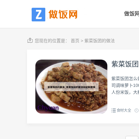
做饭
您现在的位置是：
首页
>
紫菜饭团的做法
紫菜饭团
紫菜饭团怎么
司调味萝卜10
人份米饭，大概
食材大全