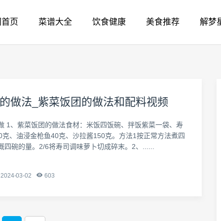
网首页
菜谱大全
饮食健康
美食推荐
解梦
的做法_紫菜饭团的做法和配料视频
做 1、紫菜饭团的做法食材：米饭四饭碗、拌饭紫菜一袋、寿
0克、油浸金枪鱼40克、沙拉酱150克。方法1按正常方法煮四
四碗的量。2/6将寿司调味萝卜切成碎末。2、......
2024-03-02
603