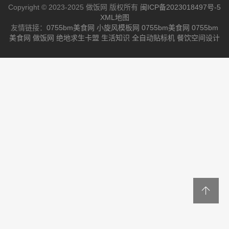
Copyright © 2023-2025 做饭网 版权所有
闽ICP备2023018497号-5
XML地图
友情链接：
0755bm美食网
小旋风模板网
0755bm美食网
0755bm
美食网
做饭网
绝地求生卡盟
生活知识
全自动贴标机
餐饮空间设计