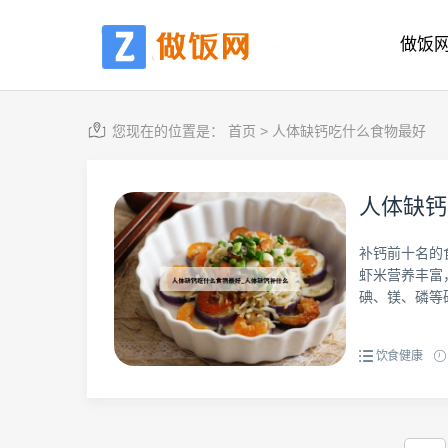
做饭
您现在的位置是：
首页
>
人体缺钙吃什么食物最好
人体缺钙
补钙前十名的
虾米营养丰富
碘、镁、磷等矿
饮食健康