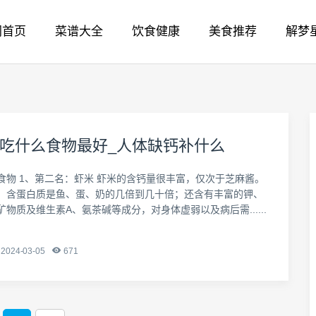
网首页
菜谱大全
饮食健康
美食推荐
解梦
吃什么食物最好_人体缺钙补什么
食物 1、第二名：虾米 虾米的含钙量很丰富，仅次于芝麻酱。
，含蛋白质是鱼、蛋、奶的几倍到几十倍；还含有丰富的钾、
物质及维生素A、氨茶碱等成分，对身体虚弱以及病后需......
2024-03-05
671