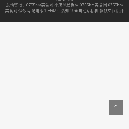
友情链接：
0755bm美食网
小旋风模板网
0755bm美食网
0755bm
美食网
做饭网
绝地求生卡盟
生活知识
全自动贴标机
餐饮空间设计