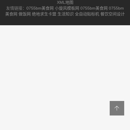
XML地图
友情链接：
0755bm美食网
小旋风模板网
0755bm美食网
0755bm
美食网
做饭网
绝地求生卡盟
生活知识
全自动贴标机
餐饮空间设计