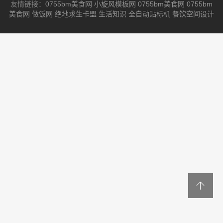
友情链接：
0755bm美食网
小旋风模板网
0755bm美食网
0755bm
美食网
做饭网
绝地求生卡盟
生活知识
全自动贴标机
餐饮空间设计