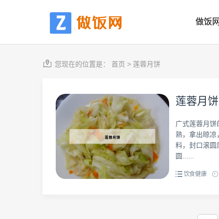
做饭
您现在的位置是：
首页
>
莲蓉月饼
莲蓉月饼
广式莲蓉月饼
熟，拿出晾凉
料，封口滚圆
圆......
饮食健康