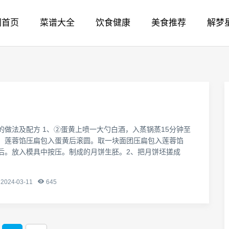
网首页
菜谱大全
饮食健康
美食推荐
解梦
的做法及配方 1、②蛋黄上喷一大勺白酒，入蒸锅蒸15分钟至
，莲蓉馅压扁包入蛋黄后滚圆。取一块面团压扁包入莲蓉馅
后。放入模具中按压。制成的月饼生胚。2、把月饼坯搓成
2024-03-11
645