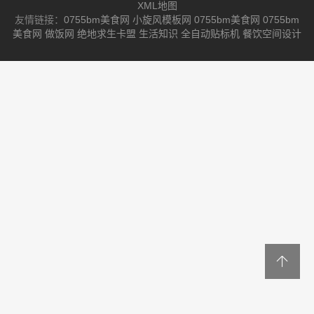
XML地图
友情链接：
0755bm美食网
小旋风模板网
0755bm美食网
0755bm
美食网
做饭网
绝地求生卡盟
生活知识
全自动贴标机
餐饮空间设计