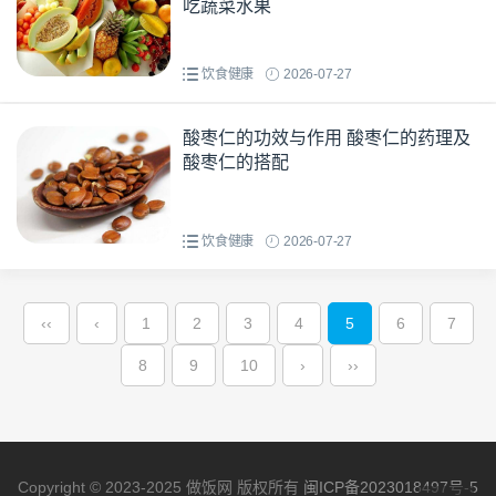
吃蔬菜水果
饮食健康
2026-07-27
酸枣仁的功效与作用 酸枣仁的药理及
酸枣仁的搭配
饮食健康
2026-07-27
‹‹
‹
1
2
3
4
5
6
7
8
9
10
›
››
Copyright © 2023-2025 做饭网 版权所有
闽ICP备2023018497号-5