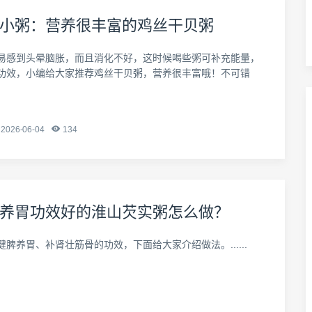
小粥：营养很丰富的鸡丝干贝粥
易感到头晕脑胀，而且消化不好，这时候喝些粥可补充能量，
功效，小编给大家推荐鸡丝干贝粥，营养很丰富哦！不可错
2026-06-04
134
养胃功效好的淮山芡实粥怎么做？
脾养胃、补肾壮筋骨的功效，下面给大家介绍做法。......