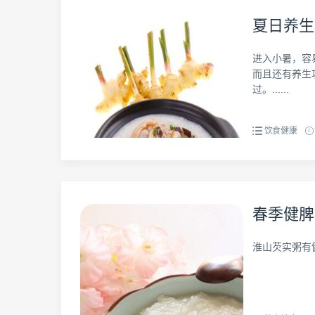
夏日养生
进入小暑，容
而且还有养生
过。......
饮食健康
春季健脾
淮山芡实粥有健