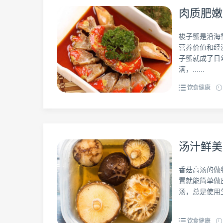
肉质肥嫩
梭子蟹是沿海
营养价值和经
子蟹就成了日
满，......
饮食健康
汤汁鲜美
香菇高汤的做
置就能简单做
汤，总是使用生
饮食健康