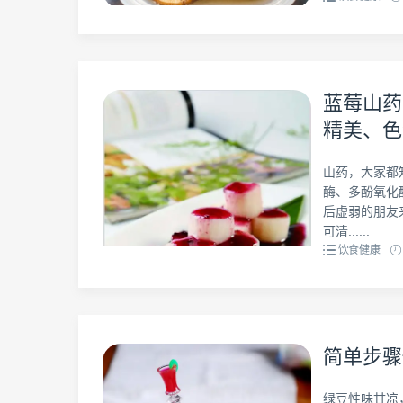
蓝莓山药
精美、色
山药，大家都
酶、多酚氧化
后虚弱的朋友
可清......
饮食健康
简单步骤
绿豆性味甘凉