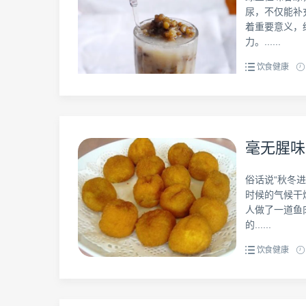
尿，不仅能补
着重要意义，
力。......
饮食健康
毫无腥味
俗话说“秋冬
时候的气候干
人做了一道鱼
的......
饮食健康