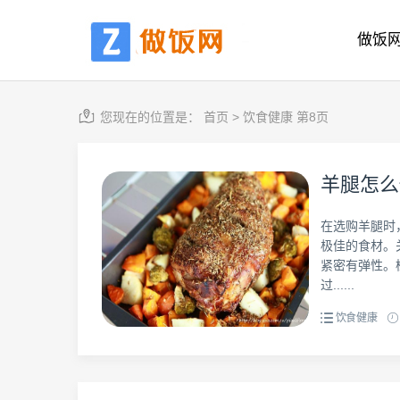
做饭
您现在的位置是：
首页
>
饮食健康 第8页
羊腿怎么
在选购羊腿时
极佳的食材。
紧密有弹性。
过......
饮食健康