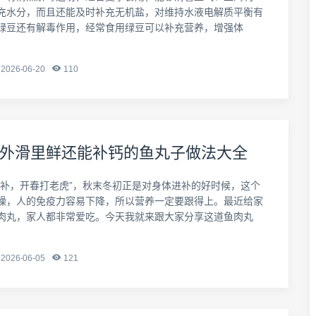
充水分，而且还能及时补充无机盐，对维持水液电解质平衡有
绿豆还有解毒作用，经常食用绿豆可以补充营养，增强体
2026-06-20
110
外滑里鲜还能补钙的鱼丸子做法大全
进补，开春打老虎”，秋末冬初正是对身体进补的好时候，这个
燥，人的免疫力容易下降，所以营养一定要跟得上。最近给家
肉丸，家人都非常爱吃。今天我就来跟大家分享这道鱼肉丸
2026-06-05
121