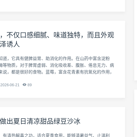
，不仅口感细腻、味道独特，而且外观
泽诱人
知道，它具有健脾益胃、助消化的作用。在山药中富含淀粉
酶等物质，对于脾胃虚弱、消化吸收差、腹胀、倦怠无力、病
来说，都是很好的食物。蓝莓，富含花青素有抗氧化的作用，
2026-06-21
89
做出夏日清凉甜品绿豆沙冰
，有清热解毒之功，适合夏季食用，能够清暑益气、止渴利